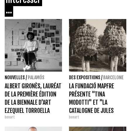
...
NOUVELLES
/
PALAMÓS
DES EXPOSITIONS
/
BARCELONE
ALBERT GIRONÈS, LAURÉAT
LA FUNDACIÓ MAPFRE
DE LA PREMIÈRE ÉDITION
PRÉSENTE "TINA
DE LA BIENNALE D'ART
MODOTTI" ET "LA
EZEQUIEL TORROELLA
CATALOGNE DE JULES
bonart
bonart
AINAUD (1871-1872)"