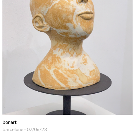
bonart
barcelone
-
07/06/23