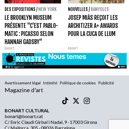
DES EXPOSITIONS
/
NEW YORK
NOUVELLES
/
BANYOLES
LE BROOKLYN MUSEUM
JOSEP MIÀS REÇOIT LES
PRÉSENTE "C'EST PABLO-
ARCHITIZER A+ AWARDS
MATIC : PICASSO SELON
POUR LA CUCA DE LLUM
HANNAH GADSBY"
bonart
bonart
Avertissement légal
Intimité
Politique de cookies
Publicité
Magazine d'art
BONART CULTURAL
bonart@bonart.cat
C/ Enric Claudi Girbal i Nadal, 9 · 17003 Girona
C/ Mallorca, 305 · 08026 Barcelona