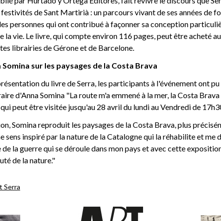
ublié par Hurtado y Ortega Editores, fait revivre le discours que Se
 festivités de Sant Martirià : un parcours vivant de ses années de f
es personnes qui ont contribué à façonner sa conception particuli
de la vie. Le livre, qui compte environ 116 pages, peut être acheté a
tes librairies de Gérone et de Barcelone.
 Somina sur les paysages de la Costa Brava
résentation du livre de Serra, les participants à l'événement ont pu
aire d'Anna Somina "La route m'a emmené à la mer, la Costa Brava 
qui peut être visitée jusqu'au 28 avril du lundi au Vendredi de 17h30
on, Somina reproduit les paysages de la Costa Brava, plus précisé
me sens inspiré par la nature de la Catalogne qui la réhabilite et me 
de la guerre qui se déroule dans mon pays et avec cette exposition
uté de la nature."
t Serra