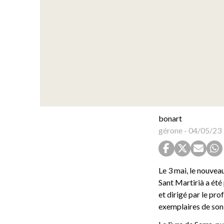
bonart
gérone
-
04/05/23
Le 3 mai, le nouvea
Sant Martirià a été
et dirigé par le pr
exemplaires de son 