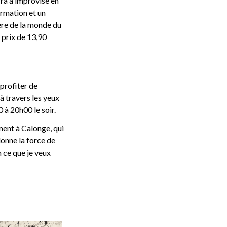
rra a improvisé en
ormation et un
ère de la monde du
u prix de 13,90
 profiter de
à travers les yeux
 à 20h00 le soir.
ment à Calonge, qui
donne la force de
 ce que je veux