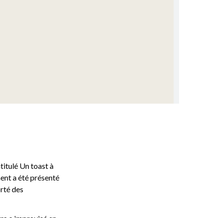
titulé Un toast à
ment a été présenté
orté des