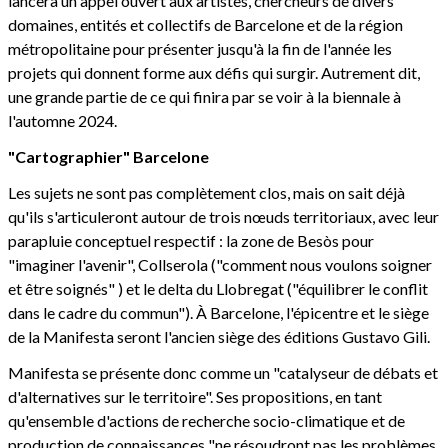
lancera un appel ouvert aux artistes, chercheurs de divers
domaines, entités et collectifs de Barcelone et de la région
métropolitaine pour présenter jusqu'à la fin de l'année les
projets qui donnent forme aux défis qui surgir. Autrement dit,
une grande partie de ce qui finira par se voir à la biennale à
l'automne 2024.
"Cartographier" Barcelone
Les sujets ne sont pas complètement clos, mais on sait déjà
qu'ils s'articuleront autour de trois nœuds territoriaux, avec leur
parapluie conceptuel respectif : la zone de Besòs pour
"imaginer l'avenir", Collserola ("comment nous voulons soigner
et être soignés" ) et le delta du Llobregat ("équilibrer le conflit
dans le cadre du commun"). À Barcelone, l'épicentre et le siège
de la Manifesta seront l'ancien siège des éditions Gustavo Gili.
Manifesta se présente donc comme un "catalyseur de débats et
d'alternatives sur le territoire". Ses propositions, en tant
qu'ensemble d'actions de recherche socio-climatique et de
production de connaissances "ne résoudront pas les problèmes