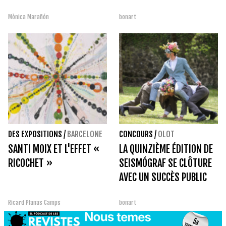
Mònica Marañón
bonart
DES EXPOSITIONS
/
BARCELONE
CONCOURS
/
OLOT
SANTI MOIX ET L'EFFET «
LA QUINZIÈME ÉDITION DE
RICOCHET »
SEISMÓGRAF SE CLÔTURE
AVEC UN SUCCÈS PUBLIC
Ricard Planas Camps
bonart