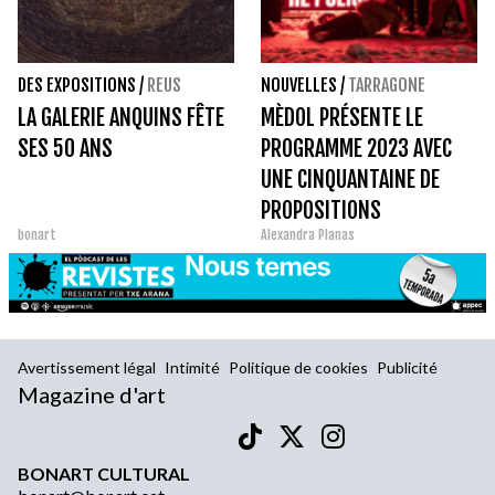
DES EXPOSITIONS
/
REUS
NOUVELLES
/
TARRAGONE
LA GALERIE ANQUINS FÊTE
MÈDOL PRÉSENTE LE
SES 50 ANS
PROGRAMME 2023 AVEC
UNE CINQUANTAINE DE
PROPOSITIONS
bonart
Alexandra Planas
PLURIDISCIPLINAIRES
Avertissement légal
Intimité
Politique de cookies
Publicité
Magazine d'art
BONART CULTURAL