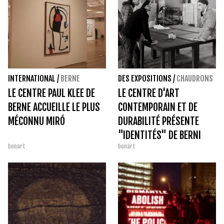
INTERNATIONAL
/
BERNE
DES EXPOSITIONS
/
CHAUDRONS
LE CENTRE PAUL KLEE DE
LE CENTRE D'ART
BERNE ACCUEILLE LE PLUS
CONTEMPORAIN ET DE
MÉCONNU MIRÓ
DURABILITÉ PRÉSENTE
"IDENTITÉS" DE BERNI
bonart
bonart
PUIG ET LE COLLECTIF
ARTÉRIA D'ARTÉS