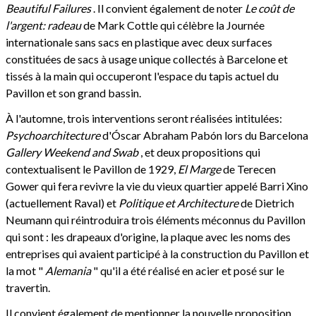
Beautiful Failures
. Il convient également de noter
Le coût de
l'argent: radeau
de Mark Cottle qui célèbre la Journée
internationale sans sacs en plastique avec deux surfaces
constituées de sacs à usage unique collectés à Barcelone et
tissés à la main qui occuperont l'espace du tapis actuel du
Pavillon et son grand bassin.
À l'automne, trois interventions seront réalisées intitulées:
Psychoarchitecture
d'Óscar Abraham Pabón lors du Barcelona
Gallery Weekend and Swab
, et deux propositions qui
contextualisent le Pavillon de 1929,
El Marge
de Terecen
Gower qui fera revivre la vie du vieux quartier appelé Barri Xino
(actuellement Raval) et
Politique et Architecture
de Dietrich
Neumann qui réintroduira trois éléments méconnus du Pavillon
qui sont : les drapeaux d'origine, la plaque avec les noms des
entreprises qui avaient participé à la construction du Pavillon et
la mot "
Alemania
" qu'il a été réalisé en acier et posé sur le
travertin.
Il convient également de mentionner la nouvelle proposition