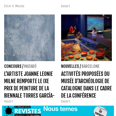
Ester G. Mecías
bonart
CONCOURS
/
MATARÓ
NOUVELLES
/
BARCELONE
L'ARTISTE JOANNE LEONIE
ACTIVITÉS PROPOSÉES DU
MILNE REMPORTE LE IXE
MUSÉE D'ARCHÉOLOGIE DE
PRIX DE PEINTURE DE LA
CATALOGNE DANS LE CADRE
BIENNALE TORRES GARCÍA-
DE LA CONFÉRENCE
bonart
bonart
CIUTAT DE MATARÓ 2022
EUROPÉENNE
D'ARCHÉOLOGIE