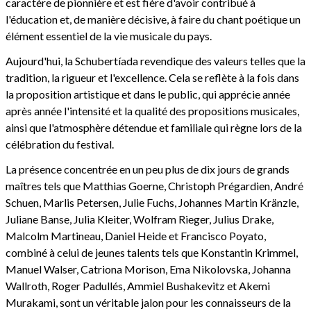
caractère de pionnière et est fière d'avoir contribué à
l'éducation et, de manière décisive, à faire du chant poétique un
élément essentiel de la vie musicale du pays.
Aujourd'hui, la Schubertíada revendique des valeurs telles que la
tradition, la rigueur et l'excellence. Cela se reflète à la fois dans
la proposition artistique et dans le public, qui apprécie année
après année l'intensité et la qualité des propositions musicales,
ainsi que l'atmosphère détendue et familiale qui règne lors de la
célébration du festival.
La présence concentrée en un peu plus de dix jours de grands
maîtres tels que Matthias Goerne, Christoph Prégardien, André
Schuen, Marlis Petersen, Julie Fuchs, Johannes Martin Kränzle,
Juliane Banse, Julia Kleiter, Wolfram Rieger, Julius Drake,
Malcolm Martineau, Daniel Heide et Francisco Poyato,
combiné à celui de jeunes talents tels que Konstantin Krimmel,
Manuel Walser, Catriona Morison, Ema Nikolovska, Johanna
Wallroth, Roger Padullés, Ammiel Bushakevitz et Akemi
Murakami, sont un véritable jalon pour les connaisseurs de la