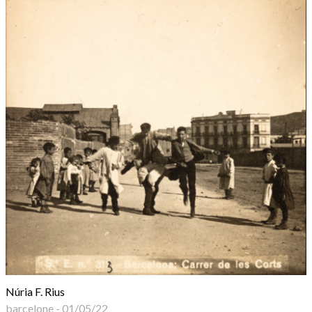
Núria F. Rius
barcelone
-
01/05/22