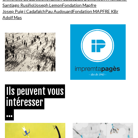
Santiago Rusiñol
Joseph Lemon
Fondation Mapfre
Josep Puig i Cadafalch
Pau Audouard
Fondation MAPFRE KBr
Adolf Mas
Ils peuvent vous
intéresser
...