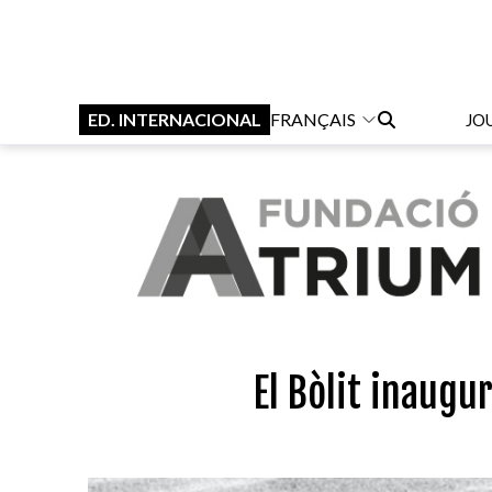
ED. INTERNACIONAL
FRANÇAIS
JO
El Bòlit inaugu