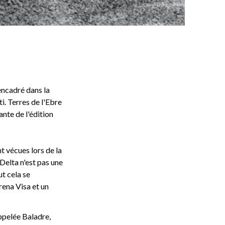
encadré dans la
i. Terres de l'Ebre
nte de l'édition
t vécues lors de la
Delta n'est pas une
ut cela se
rena Visa et un
appelée Baladre,