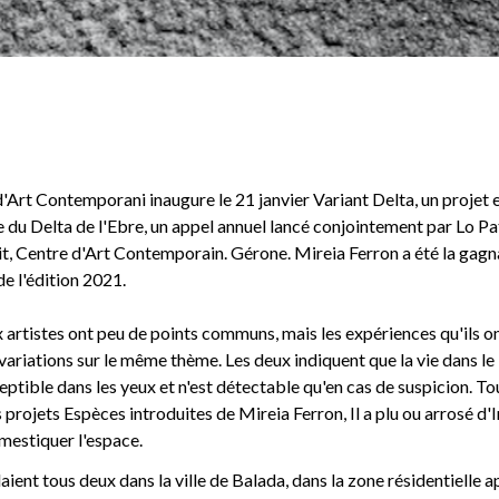
 d'Art Contemporani inaugure le 21 janvier Variant Delta, un projet 
e du Delta de l'Ebre, un appel annuel lancé conjointement par Lo Pat
it, Centre d'Art Contemporain. Gérone. Mireia Ferron a été la gagna
de l'édition 2021.
 artistes ont peu de points communs, mais les expériences qu'ils on
variations sur le même thème. Les deux indiquent que la vie dans le 
eptible dans les yeux et n'est détectable qu'en cas de suspicion. To
 projets Espèces introduites de Mireia Ferron, Il a plu ou arrosé d'I
mestiquer l'espace.
aient tous deux dans la ville de Balada, dans la zone résidentielle 