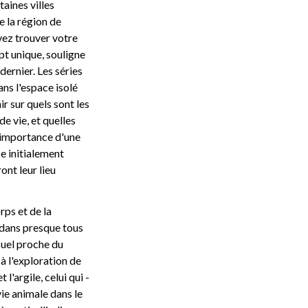
taines villes
e la région de
vez trouver votre
t unique, souligne
dernier. Les séries
ans l'espace isolé
ir sur quels sont les
e vie, et quelles
l'importance d'une
ce initialement
ont leur lieu
ps et de la
 dans presque tous
isuel proche du
 à l'exploration de
l'argile, celui qui -
vie animale dans le