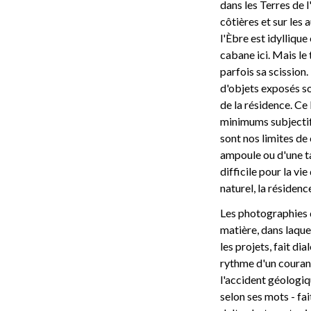
dans les Terres de l
côtières et sur les 
l'Èbre est idylliqu
cabane ici. Mais l
parfois sa scission.
d'objets exposés son
de la résidence. Ce 
minimums subjectifs
sont nos limites de
ampoule ou d'une ta
difficile pour la vi
naturel, la résidence
Les photographies d
matière, dans laque
les projets, fait di
rythme d'un courant 
l'accident géologiqu
selon ses mots - fai