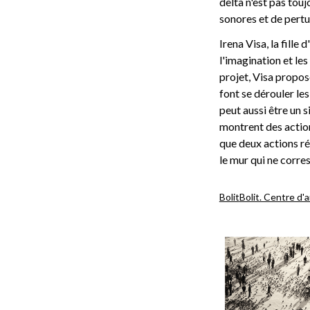
delta n'est pas tou
sonores et de pertu
Irena Visa, la fill
l'imagination et l
projet, Visa propose
font se dérouler les
peut aussi être un 
montrent des action
que deux actions r
le mur qui ne corre
Bolit
Bolit. Centre d'