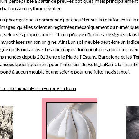
jours perceptible à partir de preuves optiques, mais principalement 
rbations à un rythme régulier.
e d'un photographe, a commencé par enquêter sur la relation entre la
es images, qu'elles soient enregistrées mécaniquement ou numériqu
, selon ses propres mots : "Un repérage d'indices, de signes, dans l
 hypothèses sur son origine. Ainsi, un sol meuble peut être un indice 
signe qu'ils ont arrosé. Les dix images documentaires qui composen
s menées depuis 2013 entre le Pla de l'Estany, Barcelone et les Terr
éalisées spécifiquement pour l'intérieur du Bòlit_LaRambla chambr
spond à aucun meuble et une scierie pour une fuite inexistante".
art contemporain
Mireia Ferron
Visa Iréna