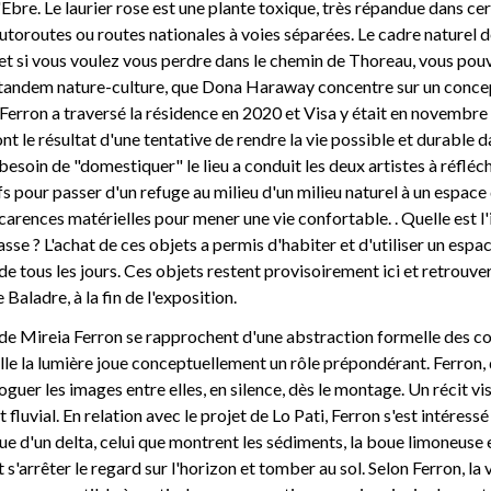
'Ebre. Le laurier rose est une plante toxique, très répandue dans cer
autoroutes ou routes nationales à voies séparées. Le cadre naturel d
e et si vous voulez vous perdre dans le chemin de Thoreau, vous pou
e tandem nature-culture, que Dona Haraway concentre sur un concep
 Ferron a traversé la résidence en 2020 et Visa y était en novembre 
t le résultat d'une tentative de rendre la vie possible et durable d
besoin de "domestiquer" le lieu a conduit les deux artistes à réfléch
 pour passer d'un refuge au milieu d'un milieu naturel à un espace d
 carences matérielles pour mener une vie confortable. . Quelle est 
sse ? L'achat de ces objets a permis d'habiter et d'utiliser un espa
e de tous les jours. Ces objets restent provisoirement ici et retrouver
 Baladre, à la fin de l'exposition.
e Mireia Ferron se rapprochent d'une abstraction formelle des cor
lle la lumière joue conceptuellement un rôle prépondérant. Ferron,
aloguer les images entre elles, en silence, dès le montage. Un récit v
fluvial. En relation avec le projet de Lo Pati, Ferron s'est intéressé
e d'un delta, celui que montrent les sédiments, la boue limoneuse et 
t s'arrêter le regard sur l'horizon et tomber au sol. Selon Ferron, la 