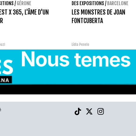
SITIONS
/
GÉRONE
DES EXPOSITIONS
/
BARCELONE
EST X 365, L'ÂME D'UN
LES MONSTRES DE JOAN
ER
FONTCUBERTA
ouzi
Lídia Penelo
é