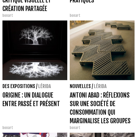
CRITIQUE VISUELLE ET
PRATIQUES
CRÉATION PARTAGÉE
bonart
bonart
DES EXPOSITIONS
/
LÉRIDA
NOUVELLES
/
LÉRIDA
ORIGINE : UN DIALOGUE
ANTONI ABAD : RÉFLEXIONS
ENTRE PASSÉ ET PRÉSENT
SUR UNE SOCIÉTÉ DE
CONSOMMATION QUI
MARGINALISE LES GROUPES
bonart
bonart
HUMAINS