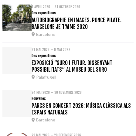
1 AVRIL 2026 – 31 OCTOBRE 2026
Des expositions
AUTOBIOGRAPHIE EN IMAGES. PONCE PILATE.
BARCELONE JE T'AIME 2020
Barcelone
21 MAI 2026 – 9 MAI 2027
Des expositions
EXPOSICIÓ “SURO I FUTUR. DISSENYANT
POSSIBILITATS” AL MUSEU DEL SURO
Palafrugell
24 MAI 2026 – 30 NOVEMBRE 2026
Nouvelles
PARCS EN CONCERT 2026: MÚSICA CLÀSSICA ALS
ESPAIS NATURALS
Barcelone
29 MAI 2026 – 20 DÉCEMBRE 2026