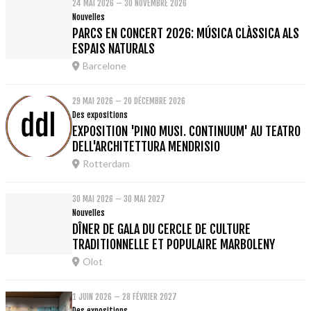
24 MAI 2026 – 30 NOVEMBRE 2026
Nouvelles
PARCS EN CONCERT 2026: MÚSICA CLÀSSICA ALS
ESPAIS NATURALS
Barcelone
29 MAI 2026 – 20 DÉCEMBRE 2026
Des expositions
EXPOSITION 'PINO MUSI. CONTINUUM' AU TEATRO
DELL'ARCHITETTURA MENDRISIO
Rotterdam
30 MAI 2026 – 30 MAI 2027
Nouvelles
DÎNER DE GALA DU CERCLE DE CULTURE
TRADITIONNELLE ET POPULAIRE MARBOLENY
Olot
1 JUIN 2026 – 28 FÉVRIER 2027
Des expositions