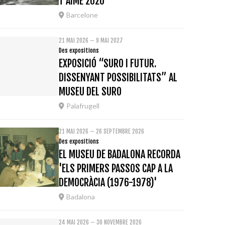
T'AIME 2020
Barcelone
21 MAI 2026 – 9 MAI 2027
Des expositions
EXPOSICIÓ “SURO I FUTUR.
DISSENYANT POSSIBILITATS” AL
MUSEU DEL SURO
Palafrugell
21 MAI 2026 – 26 SEPTEMBRE 2026
Des expositions
EL MUSEU DE BADALONA RECORDA
'ELS PRIMERS PASSOS CAP A LA
DEMOCRÀCIA (1976-1978)'
Badalona
24 MAI 2026 – 30 NOVEMBRE 2026