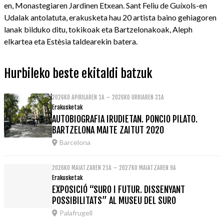
en, Monastegiaren Jardinen Etxean. Sant Feliu de Guíxols-en
Udalak antolatuta, erakusketa hau 20 artista baino gehiagoren
lanak bilduko ditu, tokikoak eta Bartzelonakoak, Aleph
elkartea eta Estèsia taldearekin batera.
Hurbileko beste ekitaldi batzuk
2026KO APIRILAREN 1A – 2026KO URRIAREN 31A
Erakusketak
AUTOBIOGRAFIA IRUDIETAN. PONCIO PILATO.
BARTZELONA MAITE ZAITUT 2020
Barcelona
2026KO MAIATZAREN 21A – 2027KO MAIATZAREN 9A
Erakusketak
EXPOSICIÓ “SURO I FUTUR. DISSENYANT
POSSIBILITATS” AL MUSEU DEL SURO
Palafrugell