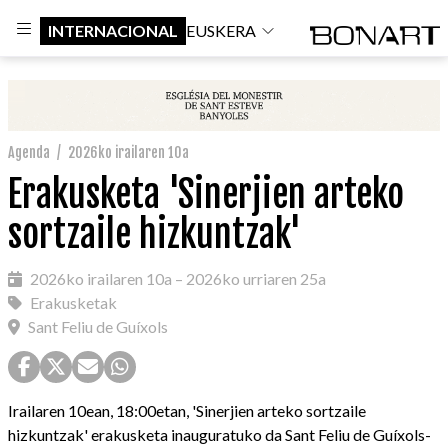
INTERNACIONAL
EUSKERA
Agenda
/
2026ko irailaren 10a
Erakusketa 'Sinerjien arteko
sortzaile hizkuntzak'
2026ko irailaren 10a – 2026ko urriaren 25a
Erakusketak
Sant Feliu de Guíxols
Irailaren 10ean, 18:00etan, 'Sinerjien arteko sortzaile
hizkuntzak' erakusketa inauguratuko da Sant Feliu de Guíxols-