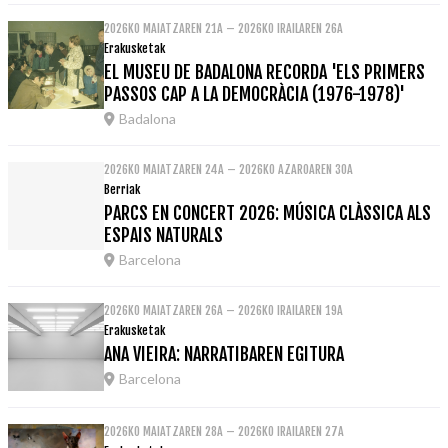
2026KO MAIATZAREN 21A – 2026KO IRAILAREN 26A
Erakusketak
EL MUSEU DE BADALONA RECORDA 'ELS PRIMERS
PASSOS CAP A LA DEMOCRÀCIA (1976-1978)'
Badalona
2026KO MAIATZAREN 24A – 2026KO AZAROAREN 30A
Berriak
PARCS EN CONCERT 2026: MÚSICA CLÀSSICA ALS
ESPAIS NATURALS
Barcelona
2026KO MAIATZAREN 26A – 2026KO IRAILAREN 19A
Erakusketak
ANA VIEIRA: NARRATIBAREN EGITURA
Barcelona
2026KO MAIATZAREN 28A – 2026KO IRAILAREN 27A