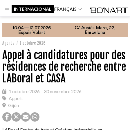
INTERNACIONAL
FRANÇAIS
Agenda
/
1 octobre 2026
Appel à candidatures pour des
résidences de recherche entre
LABoral et CASA
1 octobre 2026 – 30 novembre 2026
Appels
Gijón
LABoral Centro de Arte et Création Industrielle, en