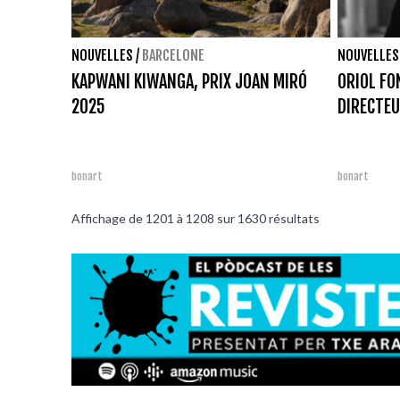
NOUVELLES
/
BARCELONE
NOUVELLES
KAPWANI KIWANGA, PRIX JOAN MIRÓ
ORIOL FO
2025
DIRECTEU
bonart
bonart
Affichage de
1201
à
1208
sur
1630
résultats