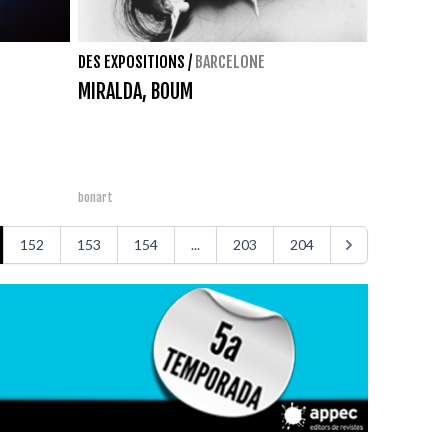
DES EXPOSITIONS
/
BARCELONE
MIRALDA, BOUM
bonart
152
153
154
...
203
204