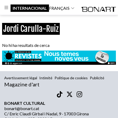
INTERNACIONAL
FRANÇAIS
Jordi Carulla-Ruiz
No hi ha resultats de cerca
Avertissement légal
Intimité
Politique de cookies
Publicité
Magazine d'art
BONART CULTURAL
bonart@bonart.cat
C/ Enric Claudi Girbal i Nadal, 9 · 17003 Girona