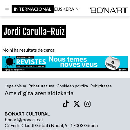
INTERNACIONAL
EUSKERA
Jordi Carulla-Ruiz
No hi ha resultats de cerca
Lege abisua
Pribatutasuna
Cookieen politika
Publizitatea
Arte digitalaren aldizkaria
BONART CULTURAL
bonart@bonart.cat
C/ Enric Claudi Girbal i Nadal, 9 · 17003 Girona