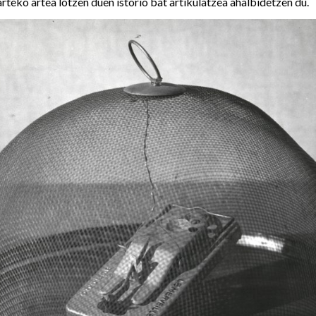
rteko artea lotzen duen istorio bat artikulatzea ahalbidetzen du.