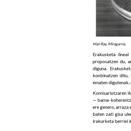
Man Ray, Miragarria.
Erakusketa lineal
proposatzen du, a
diguna. Erakusket
konbinatzen ditu,
ematen digutenak, 
Komisariotzaren i
— barne-koherentzi
ere genero, arraza 
baten zati gisa ule
irakurketa berriei i