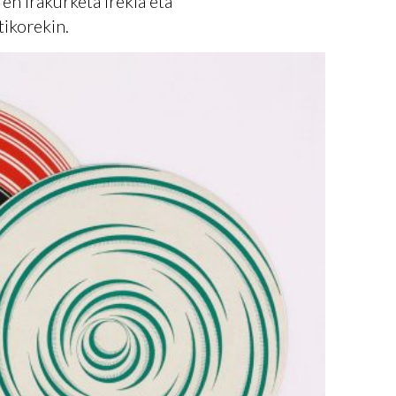
n irakurketa irekia eta
tikorekin.