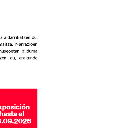
a aldarrikatzen du,
emaitza. Narrazioen
museoetan bilduma
tzen du, erakunde