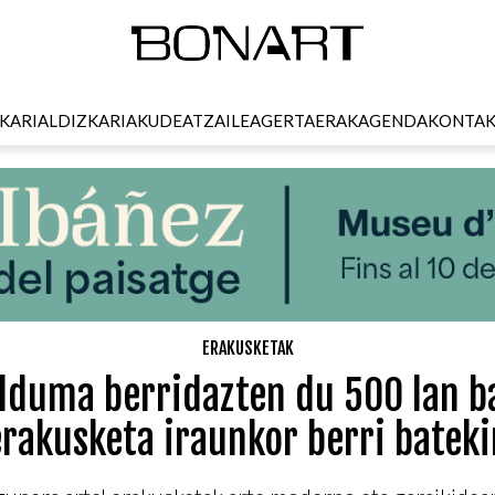
KARI
ALDIZKARIA
KUDEATZAILEA
GERTAERAK
AGENDA
KONTA
ERAKUSKETAK
ilduma berridazten du 500 lan b
erakusketa iraunkor berri bateki