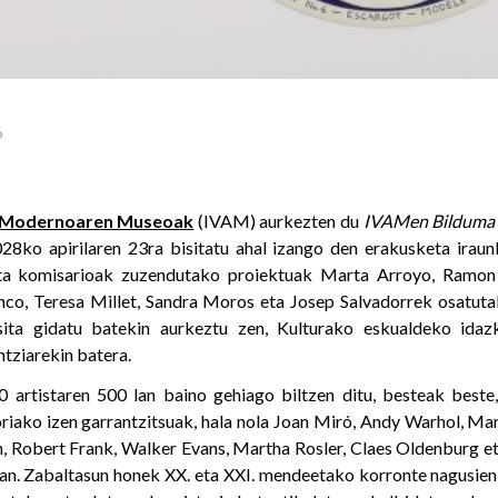
6
e Modernoaren Museoak
(IVAM) aurkezten du
IVAMen Bilduma 
28ko apirilaren 23ra bisitatu ahal izango den erakusketa iraun
ta komisarioak zuzendutako proiektuak Marta Arroyo, Ramon 
nco, Teresa Millet, Sandra Moros eta Josep Salvadorrek osatut
sita gidatu batekin aurkeztu zen, Kulturako eskualdeko ida
tziarekin batera.
0 artistaren 500 lan baino gehiago biltzen ditu, besteak beste
oriako izen garrantzitsuak, hala nola Joan Miró, Andy Warhol, 
, Robert Frank, Walker Evans, Martha Rosler, Claes Oldenburg e
an. Zabaltasun honek XX. eta XXI. mendeetako korronte nagusien