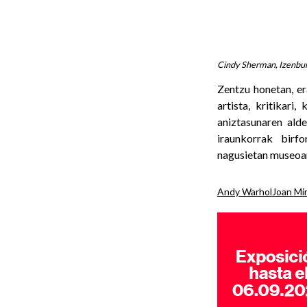
Cindy Sherman, Izenbur
Zentzu honetan, er
artista, kritikari
aniztasunaren al
iraunkorrak birf
nagusietan museoar
Andy Warhol
Joan Mi