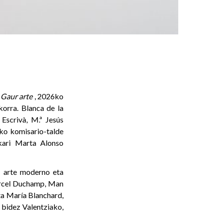
Gaur arte
, 2026ko
korra. Blanca de la
Escrivà, M.ª Jesús
ako komisario-talde
zkari Marta Alonso
, arte moderno eta
Marcel Duchamp, Man
ta María Blanchard,
 bidez Valentziako,