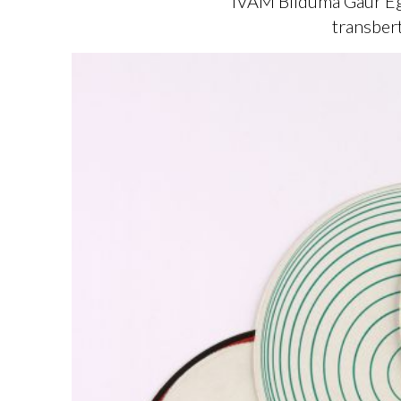
'IVAM Bilduma Gaur Egu
transbert