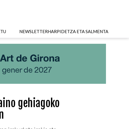
KTU
NEWSLETTER
HARPIDETZA ETA SALMENTA
aino gehiagoko
n