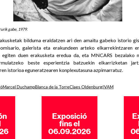
urik gabe, 1979.
akusketak bilduma eraldatzen ari den amaitu gabeko istorio gis
, komisario, galerista eta erakundeen arteko elkarrekintzaren 
de egiten duen erakusketa eredua da, eta MNCARS bezalako 
ormulatzeko beste esperientzia batzuekin elkarrizketan jar
en istorioa eguneratzearen konplexutasuna azpimarratuz.
ró
Marcel Duchamp
Blanca de la Torre
Claes Oldenburg
IVAM