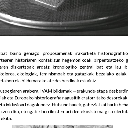
 bat baino gehiago, proposamenak irakurketa historiografiko
rtearen historiaren kontakizun hegemonikoak birpentsatzeko 
aren diskurtsoak ardatz kronologiko zentral bat eta lau ibi
 kolorea, ekologiak, feminismoak eta gatazkak bezalako gaiak
eta horrela bildumarako ate desberdinak eskainiz.
kuspegiaren arabera, IVAM bildumak —erakunde-etapa desberdin
ak eta Europako historiografia nagusitik eratorritako desorekak i
eta inklusioari dagokionez. Hutsune hauek, gabeziatzat hartu beha
rtzen dira, etengabe berrikusten ari den ekosistema gisa ulertut
rekita.