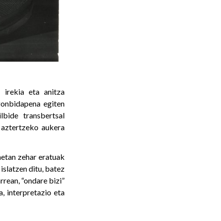
 irekia eta anitza
gonbidapena egiten
lbide transbertsal
 aztertzeko aukera
etan zehar eratuak
slatzen ditu, batez
rrean, “ondare bizi”
a, interpretazio eta