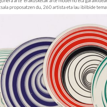
nera arte' erakusketak arte moderno eta garaikideare
sala proposatzen du, 260 artista eta lau ibilbide tema