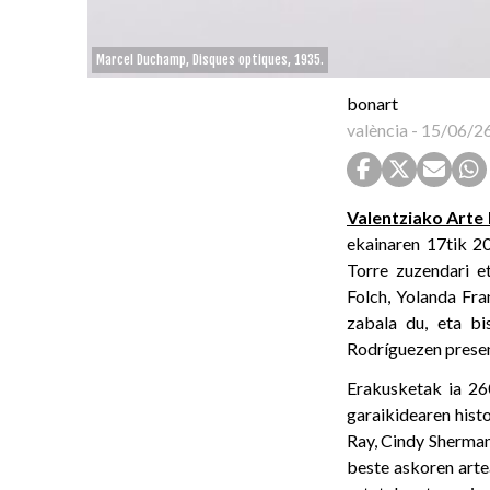
Marcel Duchamp, Disques optiques, 1935.
bonart
valència
-
15/06/2
Valentziako Art
ekainaren 17tik 20
Torre zuzendari e
Folch, Yolanda Fra
zabala du, eta bi
Rodríguezen presen
Erakusketak ia 26
garaikidearen hist
Ray, Cindy Sherman
beste askoren arte