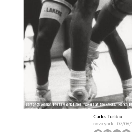
Barton Silverman/The New York Times. “Lakers at the Knicks.” March 10
Carles Toribio
nova york
-
07/06/