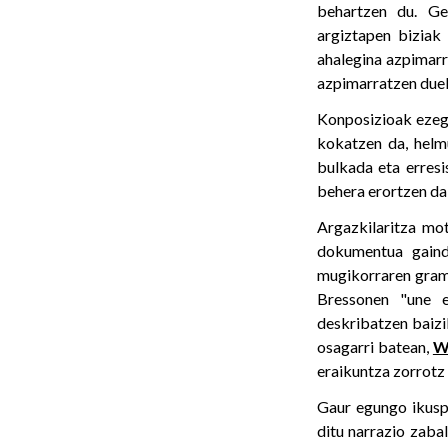
behartzen du. Ge
argiztapen biziak 
ahalegina azpimarr
azpimarratzen duel
Konposizioak ezego
kokatzen da, helmu
bulkada eta erresi
behera erortzen da,
Argazkilaritza mo
dokumentua gaind
mugikorraren grama
Bressonen "une e
deskribatzen baizik
osagarri batean,
W
eraikuntza zorrotz 
Gaur egungo ikuspu
ditu narrazio zab