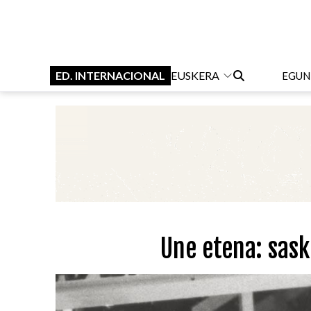
ED. INTERNACIONAL
EUSKERA
EGUN
Une etena: sask