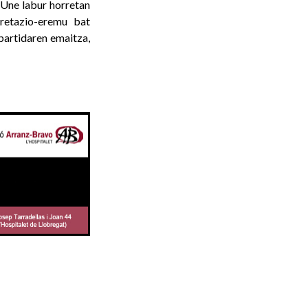
 Une labur horretan
retazio-eremu bat
 partidaren emaitza,