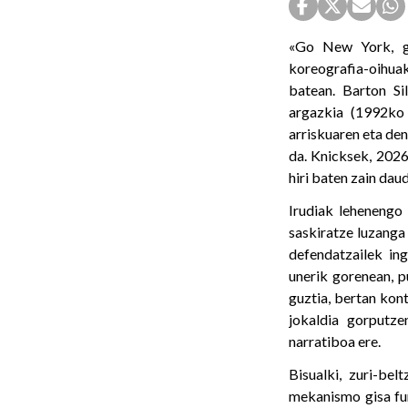
«Go New York, g
koreografia-oihua
batean. Barton S
argazkia (1992ko 
arriskuaren eta den
da. Knicksek, 202
hiri baten zain dau
Irudiak lehenengo 
saskiratze luzanga 
defendatzailek ing
unerik gorenean, p
guztia, bertan kon
jokaldia gorputze
narratiboa ere.
Bisualki, zuri-bel
mekanismo gisa fun