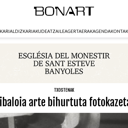
KARI
ALDIZKARIA
KUDEATZAILEA
GERTAERAK
AGENDA
KONTA
TXOSTENAK
ibaloia arte bihurtuta fotokazet