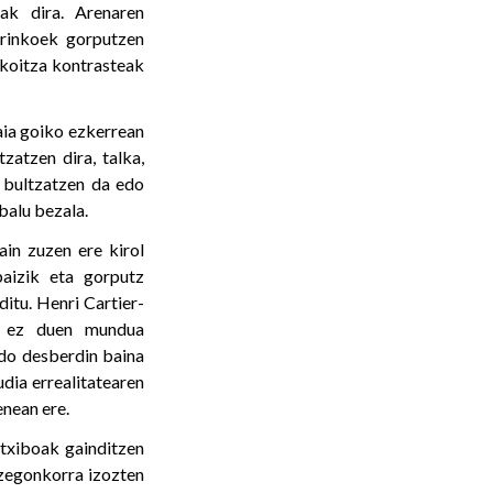
ak dira. Arenaren
 trinkoek gorputzen
akoitza kontrasteak
aia goiko ezkerrean
zatzen dira, talka,
a bultzatzen da edo
balu bezala.
in zuzen ere kirol
aizik eta gorputz
itu. Henri Cartier-
ak ez duen mundua
ildo desberdin baina
udia errealitatearen
enean ere.
rtxiboak gainditzen
zegonkorra izozten