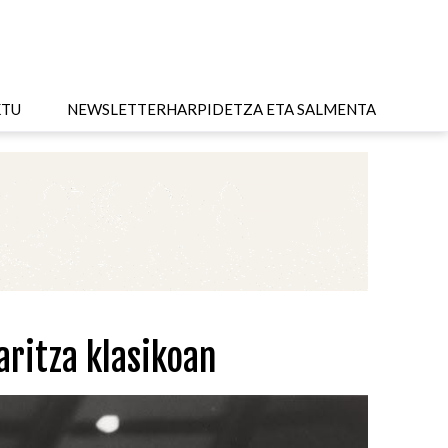
KTU
NEWSLETTER
HARPIDETZA ETA SALMENTA
aritza klasikoan