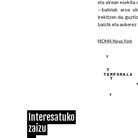
eta airean esekita
—baloiak aroa uk
irekitzen da, guzti
baizik eta aukerez
MOMA Nova York
Interesatuko
zaizu