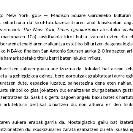
o New York, go!» — Madison Square Gardeneko kulturari l
k oihartzuna du kirol-fotokazetaritzaren anal klasikoetan dago
ilvermanek
The New York Times egunkarirako
ateratako
«Lak
martxoaren 10a) saskibaloia kirol hutsa izateari uzten dio 
boraren etenaldiaren eraikuntza estetiko bihurtzen da genealogia
6ko NBAko finalean San Antonio Spursen aurka 2-0 irabazten ari
de hamarkadetako titulu berri baten lekuko irrikaz.
harritzen zaituen gauza une izoztua da. Jokalari bat airean ze
eta ia gehiegizkoa eginez, bere gorputzak grabitateari aurre egi
uratzen dute, espazioa luzatuz, saihestezina dena eten nahian.
untu sinboliko gisa jokatzen du: emaitzaren ziurgabetasun guzt
tzentratzen da. Saskitik gertu dagoen angelu baxu batetik hart
n arkitektura bertikal bihurtzen du, non altuera ez den fisik
tzaren aukera erabakigarria da. Nostalgiazko gailu bat izatet
tzionatzen du: ikuskizunaren zarata ezabatzen du eta ikuslea e