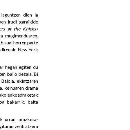
aguntzen dion ia
en irudi garaikide
ers at the Knicks»
eta mugimenduaren,
 bisual horren parte
 direnak, New York
har hegan egiten du
ten balio bezala. Bi
 Baloia, ekintzaren
ia, keinuaren drama
utako enkoadraketak
oa bakarrik, baita
ik urrun, arazketa-
gituran zentratzera