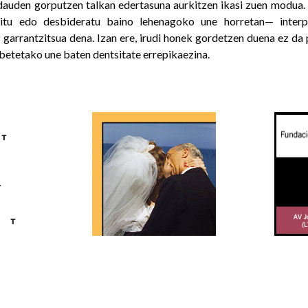
 dauden gorputzen talkan edertasuna aurkitzen ikasi zuen modua.
itu edo desbideratu baino lehenagoko une horretan— interp
z garrantzitsua dena. Izan ere, irudi honek gordetzen duena ez da
 betetako une baten dentsitate errepikaezina.