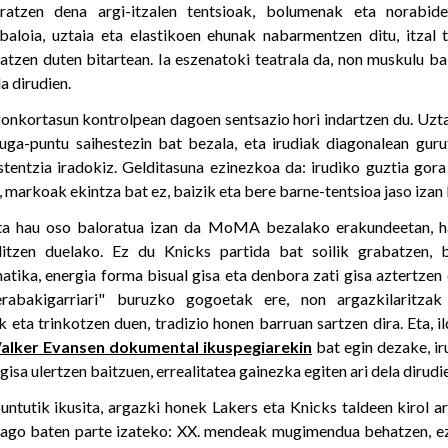
ratzen dena argi-itzalen tentsioak, bolumenak eta norabide
baloia, uztaia eta elastikoen ehunak nabarmentzen ditu, itzal
atzen duten bitartean. Ia eszenatoki teatrala da, non muskulu b
a dirudien.
nkortasun kontrolpean dagoen sentsazio hori indartzen du. Uzt
ga-puntu saihestezin bat bezala, eta irudiak diagonalean gurut
stentzia iradokiz. Gelditasuna ezinezkoa da: irudiko guztia gor
 markoak ekintza bat ez, baizik eta bere barne-tentsioa jaso izan 
ta hau oso baloratua izan da MoMA bezalako erakundeetan, ha
itzen duelako. Ez du Knicks partida bat soilik grabatzen, b
tika, energia forma bisual gisa eta denbora zati gisa aztertzen d
rabakigarriari" buruzko gogoetak ere, non argazkilaritz
 eta trinkotzen duen, tradizio honen barruan sartzen dira. Eta, 
alker Evansen dokumental ikuspegiarekin
bat egin dezake, ir
gisa ulertzen baitzuen, errealitatea gainezka egiten ari dela dirudi
ntutik ikusita, argazki honek Lakers eta Knicks taldeen kirol a
alago baten parte izateko: XX. mendeak mugimendua behatzen, e