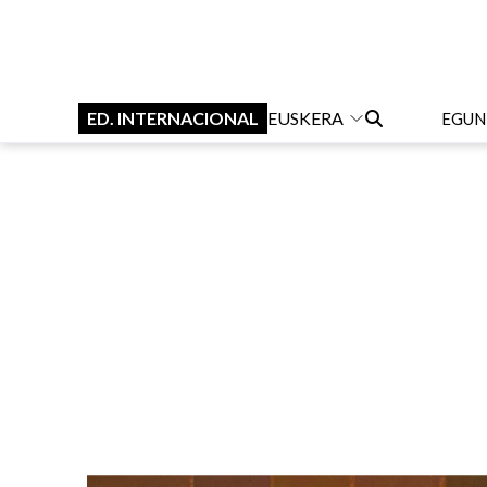
ED. INTERNACIONAL
EUSKERA
EGUN