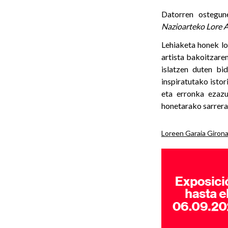
Datorren ostegun
Nazioarteko Lore 
Lehiaketa honek lo
artista bakoitzar
islatzen duten bi
inspiratutako istor
eta erronka ezazu
honetarako sarrera
Loreen Garaia Giron