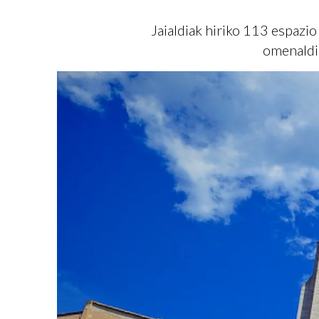
Jaialdiak hiriko 113 espazio
omenaldie