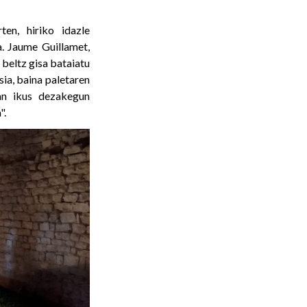
ten, hiriko idazle
. Jaume Guillamet,
 beltz gisa bataiatu
sia, baina paletaren
an ikus dezakegun
".