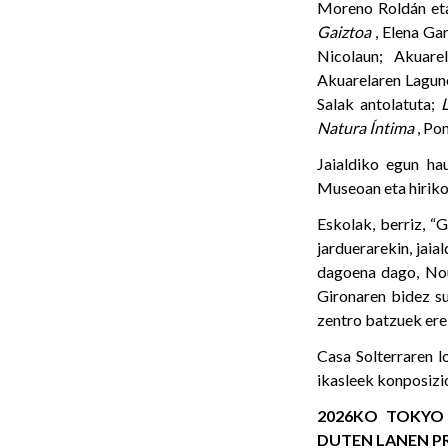
Moreno Roldán eta
Gaiztoa
, Elena Ga
Nicolaun; Akuare
Akuarelaren Lagunen
Salak antolatuta;
L
Natura Íntima
, Po
Jaialdiko egun ha
Museoan eta hiriko
Eskolak, berriz, “
jarduerarekin, jai
dagoena dago, Nou
Gironaren bidez su
zentro batzuek ere
Casa Solterraren l
ikasleek konposizi
2026KO TOKYO
DUTEN LANEN P