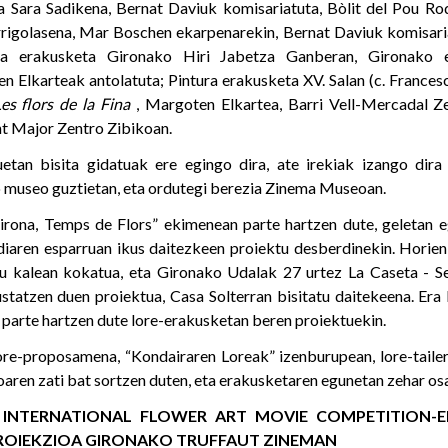
 Sara Sadikena, Bernat Daviuk komisariatuta, Bòlit del Pou R
rrigolasena, Mar Boschen ekarpenarekin, Bernat Daviuk komisaria
la erakusketa Gironako Hiri Jabetza Ganberan, Gironako 
 Elkarteak antolatuta; Pintura erakusketa XV. Salan (c. Francesc
es flors de la Fina
, Margoten Elkartea, Barri Vell-Mercadal Ze
nt Major Zentro Zibikoan.
uetan bisita gidatuak ere egingo dira, ate irekiak izango dira
 museo guztietan, eta ordutegi berezia Zinema Museoan.
Girona, Temps de Flors” ekimenean parte hartzen dute, geletan e
aldiaren esparruan ikus daitezkeen proiektu desberdinekin. Horie
 kalean kokatua, eta Gironako Udalak 27 urtez La Caseta - Se
statzen duen proiektua, Casa Solterran bisitatu daitekeena. Era
 parte hartzen dute lore-erakusketan beren proiektuekin.
ore-proposamena, “Kondairaren Loreak” izenburupean, lore-taile
oaren zati bat sortzen duten, eta erakusketaren egunetan zehar os
 INTERNATIONAL FLOWER ART MOVIE COMPETITION-E
ROIEKZIOA GIRONAKO TRUFFAUT ZINEMAN