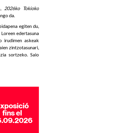
n,
2026ko Tokioko
ango da.
bidapena egiten du,
 Loreen edertasuna
do irudimen askeak
aien zintzotasunari,
zia sortzeko. Saio