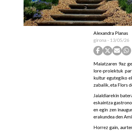
Alexandra Planas
girona
-
13/05/26
Maiatzaren 9az ger
lore-proiektuk par
kultur egutegiko e
zabalik, eta Flors 
Jaialdiarekin bater
eskaintza gastrono
en egin zen inaugu
erakundea den Amic
Horrez gain, aurte