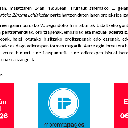
ean, maiatzaren 14an, 18:30ean, Truffaut zinemako 1. gela
Arteko Zinema Lehiaketan
parte hartzen duten lanen proiekzioa iz
reen gaiari buruzko 90 segundoko film laburrak bidaltzeko gon
en pentsamenduak, oroitzapenak, emozioak eta mezuak adieraziz.
deoak, haiei lotutako bizitzako oroitzapenak edo eszenak, e
ioak: ez dago adierazpen formen mugarik. Aurre egin loreei eta h
 zeure buruari zure ikuspuntutik zure adierazpen bisual bere
 doakoa izango da.
an