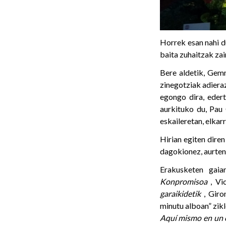
Horrek esan nahi d
baita zuhaitzak za
Bere aldetik, Gem
zinegotziak adieraz
egongo dira, eder
aurkituko du, Pau 
eskaileretan, elkar
Hirian egiten dire
dagokionez, aurten
Erakusketen gaia
Konpromisoa
, Vi
garaikidetik
, Giro
minutu alboan” zikl
Aquí mismo en un 