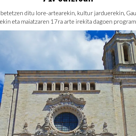
 betetzen ditu lore-artearekin, kultur jarduerekin, Ga
kin eta maiatzaren 17ra arte irekita dagoen program