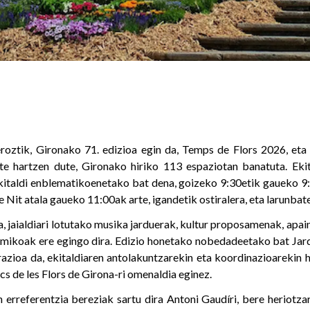
oztik, Gironako 71. edizioa egin da, Temps de Flors 2026, eta
te hartzen dute, Gironako hiriko 113 espaziotan banatuta. Eki
kitaldi enblematikoenetako bat dena, goizeko 9:30etik gaueko 
de Nit atala gaueko 11:00ak arte, igandetik ostiralera, eta larunbat
a, jaialdiari lotutako musika jarduerak, kultur proposamenak, ap
mikoak ere egingo dira. Edizio honetako nobedadeetako bat Jar
razioa da, ekitaldiaren antolakuntzarekin eta koordinazioarekin h
s de les Flors de Girona-ri omenaldia eginez.
n erreferentzia bereziak sartu dira Antoni Gaudíri, bere heriotz