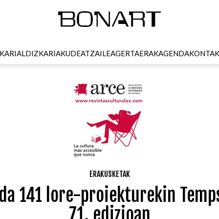
KARI
ALDIZKARIA
KUDEATZAILEA
GERTAERAK
AGENDA
KONTA
ERAKUSKETAK
da 141 lore-proiekturekin Temp
71. edizioan