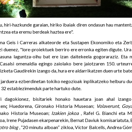
u, hiri-hazkunde garaian, hiriko ibaiak diren ondasun hau mantent
intzea eta eremu berdeak haztea ere".
ma Geis i Carreras alkateorde eta Sustapen Ekonomiko eta Zerb
i duenez, "lore-proiektuek berriro ere erronka egiten digute. Ur
tasuna laguntza-oihu bat ere izan daitekeela gogoraraziz. Eta 
Casalsi omenaldia egingo zaiolako bere jaiotzaren 150. urteur
rizketa Gaudírekin izango da, hura ere aldarrikatzen duen urte bate
n jarduera ezberdinetan tokiko negozioak inplikatzeko helburu du
 32 establezimenduk parte hartuko dute.
ri dagokionez, bisitariek honako hauetara joan ahal izang
cenç Huedorena, Gironako Historia Museoan;
Volaverunt, Goy
nako Historia Museoan;
Izakien jokoa
, Rafel G. Bianchi eta M
oa, Irene Pujadasen ekarpenarekin, Bernat Daviuk komisariatuta, 
otro blog
, “20 minutu alboan” zikloa, Víctor Balcells, Andrea Góm