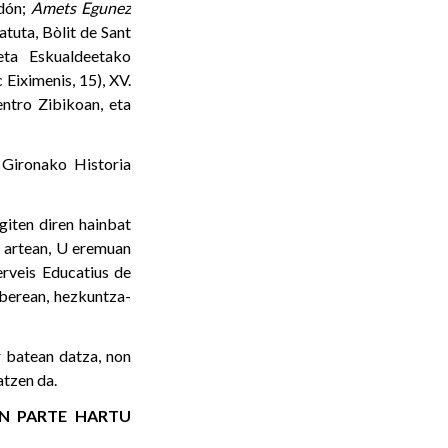
odón;
Amets Egunez
tuta, Bòlit de Sant
eta Eskualdeetako
 Eiximenis, 15), XV.
ntro Zibikoan, eta
 Gironako Historia
giten diren hainbat
n artean, U eremuan
rveis Educatius de
 berean, hezkuntza-
r batean datza, non
atzen da.
N PARTE HARTU