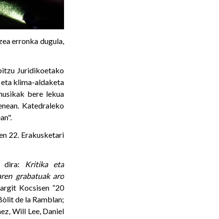
zea erronka dugula,
itzu Juridikoetako
a eta klima-aldaketa
musikak bere lekua
renean. Katedraleko
an".
en 22. Erakusketari
o dira:
Kritika eta
aren grabatuak aro
argit Kocsisen “20
Bòlit de la Ramblan;
ez, Will Lee, Daniel