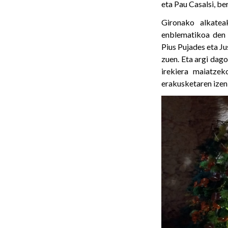
eta Pau Casalsi, be
Gironako alkateak
enblematikoa den 
Pius Pujades eta Ju
zuen. Eta argi dago
irekiera maiatze
erakusketaren izenb