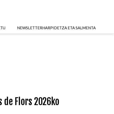
KTU
NEWSLETTER
HARPIDETZA ETA SALMENTA
s de Flors 2026ko