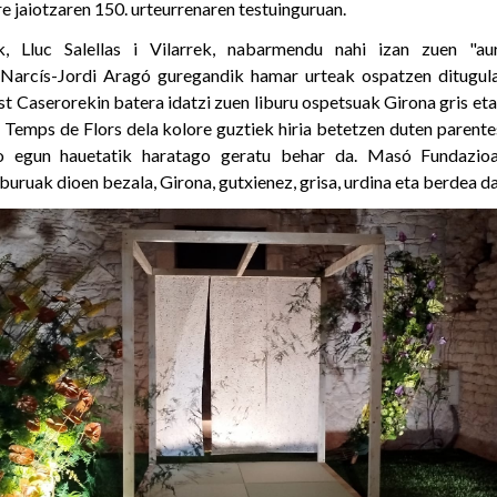
re jaiotzaren 150. urteurrenaren testuinguruan.
, Lluc Salellas i Vilarrek, nabarmendu nahi izan zuen "aur
Narcís-Jordi Aragó guregandik hamar urteak ospatzen ditugula
st Caserorekin batera idatzi zuen liburu ospetsuak Girona gris eta
 Temps de Flors dela kolore guztiek hiria betetzen duten parente
ko egun hauetatik haratago geratu behar da. Masó Fundazio
uruak dioen bezala, Girona, gutxienez, grisa, urdina eta berdea da