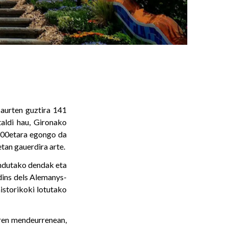
 aurten guztira 141
taldi hau, Gironako
9:00etara egongo da
etan gauerdira arte.
aindutako dendak eta
dins dels Alemanys-
istorikoki lotutako
aren mendeurrenean,