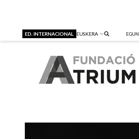
ED. INTERNACIONAL
EUSKERA
EGUN