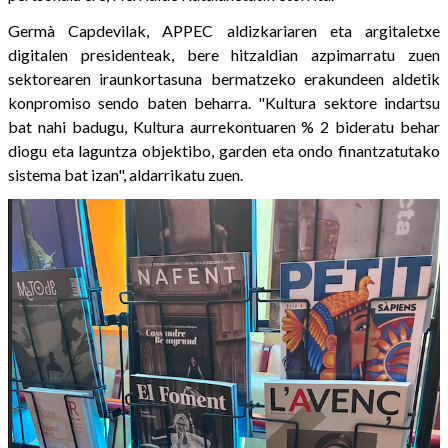
Germà Capdevilak, APPEC aldizkariaren eta argitaletxe
digitalen presidenteak, bere hitzaldian azpimarratu zuen
sektorearen iraunkortasuna bermatzeko erakundeen aldetik
konpromiso sendo baten beharra. "Kultura sektore indartsu
bat nahi badugu, Kultura aurrekontuaren % 2 bideratu behar
diogu eta laguntza objektibo, garden eta ondo finantzatutako
sistema bat izan", aldarrikatu zuen.