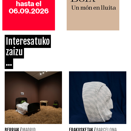
Interesatuko
zaizu
...
BERRIAK
/
MADRID
ERAKUSKETAK
/
BARCELONA