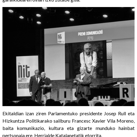
Ekitaldian izan ziren Parlamentuko presidente Josep Rull eta
Hizkuntza Politikarako sailburu Francesc Xavier Vila Moreno,
baita komunikazio, kultura eta gizarte munduko hainbat
pertsonaia ere, Herrialde Katalanetatik etorrita.