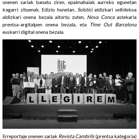
onenen sariak banatu ziren, epaimahaiak aurreko egunetan
iragarri zituenak. Edizio honetan,
Solstici
aldizkari seihilekoa
aldizkari onena bezala aitortu zuten,
Nova Conca
astekaria
prentsa-argitalpen onena bezala, eta
Time Out Barcelona
euskarri digital onena bezala.
Erreportaje onenen sariak
Revista Cambrils
(prentsa kategoria)