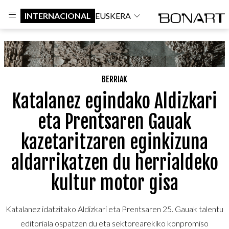
INTERNACIONAL
EUSKERA
BERRIAK
Katalanez egindako Aldizkari
eta Prentsaren Gauak
kazetaritzaren eginkizuna
aldarrikatzen du herrialdeko
kultur motor gisa
Katalanez idatzitako Aldizkari eta Prentsaren 25. Gauak talentu
editoriala ospatzen du eta sektorearekiko konpromiso