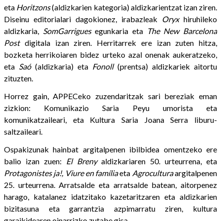
eta
Horitzons
(aldizkarien kategoria) aldizkarientzat izan ziren.
Diseinu editorialari dagokionez, irabazleak
Oryx
hiruhileko
aldizkaria,
SomGarrigues
egunkaria eta
The New Barcelona
Post
digitala izan ziren. Herritarrek ere izan zuten hitza,
bozketa herrikoiaren bidez urteko azal onenak aukeratzeko,
eta
Saó
(aldizkaria) eta
Fonoll
(prentsa) aldizkariek aitortu
zituzten.
Horrez gain, APPECeko zuzendaritzak sari bereziak eman
zizkion: Komunikazio Saria Peyu umorista eta
komunikatzaileari, eta Kultura Saria Joana Serra liburu-
saltzaileari.
Ospakizunak hainbat argitalpenen ibilbidea omentzeko ere
balio izan zuen:
El Breny
aldizkariaren 50. urteurrena, eta
Protagonistes ja!,
Viure en família
eta
Agrocultura
argitalpenen
25. urteurrena. Arratsalde eta arratsalde batean, aitorpenez
harago, katalanez idatzitako kazetaritzaren eta aldizkarien
bizitasuna eta garrantzia azpimarratu ziren, kultura
garaikidearen oinarrizko zutabe gisa.