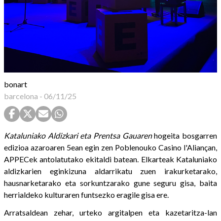
bonart
barcelona
-
06/11/25
Kataluniako Aldizkari eta Prentsa Gauaren
hogeita bosgarren
edizioa azaroaren 5ean egin zen Poblenouko Casino l'Aliançan,
APPECek antolatutako ekitaldi batean. Elkarteak Kataluniako
aldizkarien eginkizuna aldarrikatu zuen irakurketarako,
hausnarketarako eta sorkuntzarako gune seguru gisa, baita
herrialdeko kulturaren funtsezko eragile gisa ere.
Arratsaldean zehar, urteko argitalpen eta kazetaritza-lan