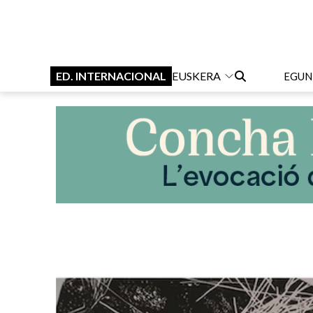
ED. INTERNACIONAL
EUSKERA
EGUN