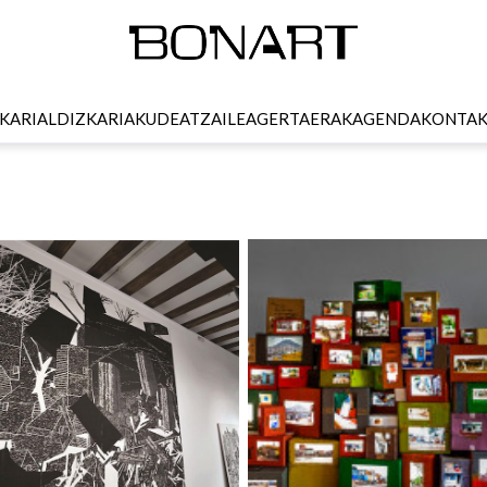
KARI
ALDIZKARIA
KUDEATZAILEA
GERTAERAK
AGENDA
KONTA