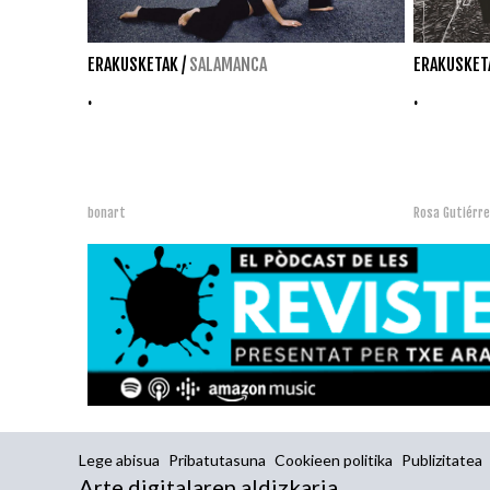
ERAKUSKETAK
/
SALAMANCA
ERAKUSKET
.
.
bonart
Rosa Gutiérr
Lege abisua
Pribatutasuna
Cookieen politika
Publizitatea
Arte digitalaren aldizkaria