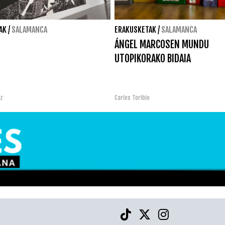
AK
/
SALAMANCA
ERAKUSKETAK
/
SALAMANCA
ÁNGEL MARCOSEN MUNDU
UTOPIKORAKO BIDAIA
ez
Carles Toribio