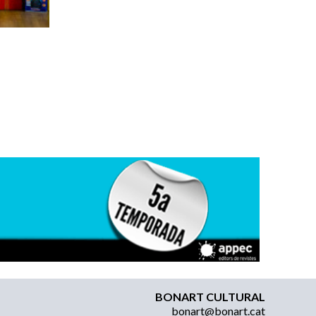
BONART CULTURAL
bonart@bonart.cat