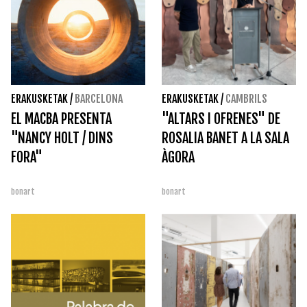
ERAKUSKETAK
/
BARCELONA
ERAKUSKETAK
/
CAMBRILS
EL MACBA PRESENTA
"ALTARS I OFRENES" DE
"NANCY HOLT / DINS
ROSALIA BANET A LA SALA
FORA"
ÀGORA
bonart
bonart