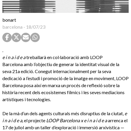
bonart
barcelona
-
18/07/23
.
e i n a i d e a
treballarà en col·laboració amb LOOP
Barcelona
amb l’objectiu de generar la identitat visual de la
seva 21a edició. Conegut internacionalment per la seva
dedicació a l’estudi i promoció de la imatge en moviment, LOOP
Barcelona posa així en marxa un procés de reflexió sobre la
història recent dels ecosistemes fílmics i les seves mediacions
artístiques i tecnologies.
De la mà d’un dels agents culturals més disruptius de la ciutat,
e
i n a i d e a,
el projecte
LOOP Barcelona x e i n a i d e a
arrenca el
17 de juliol amb un taller d’exploració i immersió arxivística —