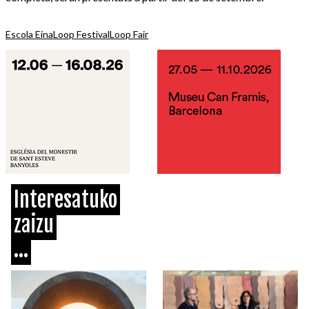
Escola Eina
Loop Festival
Loop Fair
Interesatuko
zaizu
...