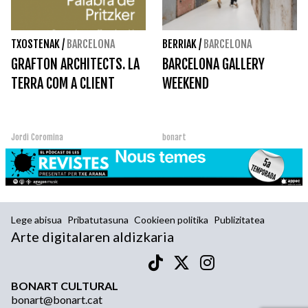
TXOSTENAK
/
BARCELONA
BERRIAK
/
BARCELONA
GRAFTON ARCHITECTS. LA
BARCELONA GALLERY
TERRA COM A CLIENT
WEEKEND
Jordi Coromina
bonart
Lege abisua
Pribatutasuna
Cookieen politika
Publizitatea
Arte digitalaren aldizkaria
BONART CULTURAL
bonart@bonart.cat