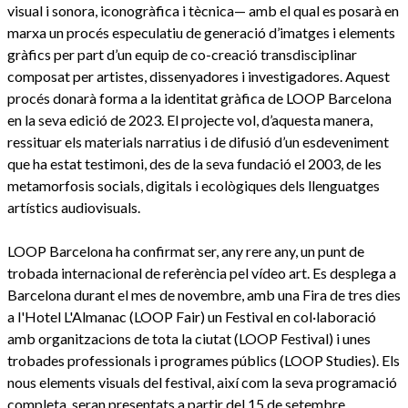
visual i sonora, iconogràfica i tècnica— amb el qual es posarà en
marxa un procés especulatiu de generació d’imatges i elements
gràfics per part d’un equip de co-creació transdisciplinar
composat per artistes, dissenyadores i investigadores. Aquest
procés donarà forma a la identitat gràfica de LOOP Barcelona
en la seva edició de 2023. El projecte vol, d’aquesta manera,
ressituar els materials narratius i de difusió d’un esdeveniment
que ha estat testimoni, des de la seva fundació el 2003, de les
metamorfosis socials, digitals i ecològiques dels llenguatges
artístics audiovisuals.
LOOP Barcelona ha confirmat ser, any rere any, un punt de
trobada internacional de referència pel vídeo art. Es desplega a
Barcelona durant el mes de novembre, amb una Fira de tres dies
a l'Hotel L'Almanac (LOOP Fair) un Festival en col·laboració
amb organitzacions de tota la ciutat (LOOP Festival) i unes
trobades professionals i programes públics (LOOP Studies). Els
nous elements visuals del festival, així com la seva programació
completa, seran presentats a partir del 15 de setembre.