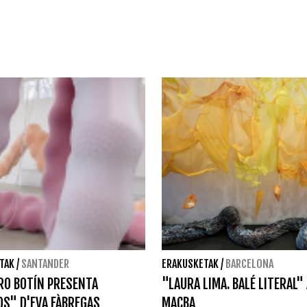
TAK
/
SANTANDER
ERAKUSKETAK
/
BARCELONA
RO BOTÍN PRESENTA
"LAURA LIMA. BALÉ LITERAL"
S" D'EVA FÀBREGAS
MACBA