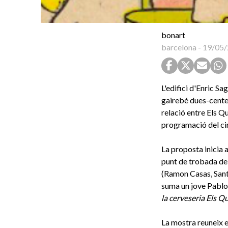
bonart
barcelona
-
19/05/
L'edifici d'Enric S
gairebé dues-cente
relació entre Els Qu
programació del cin
La proposta inicia 
punt de trobada del
(Ramon Casas, Santi
suma un jove Pablo 
la cerveseria Els Q
La mostra reuneix es