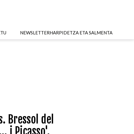
KTU
NEWSLETTER
HARPIDETZA ETA SALMENTA
. Bressol del
. i Picasso'.