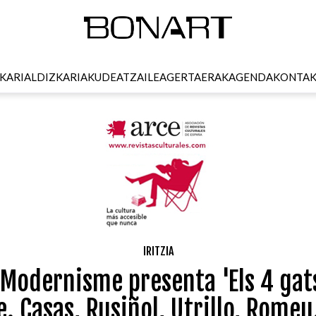
KARI
ALDIZKARIA
KUDEATZAILEA
GERTAERAK
AGENDA
KONTA
IRITZIA
 Modernisme presenta 'Els 4 gats
Casas, Rusiñol, Utrillo, Romeu..