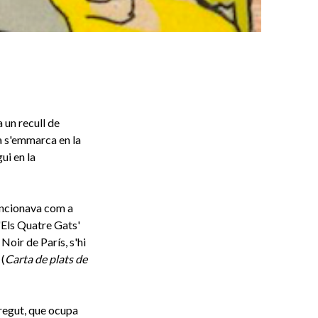
 un recull de
 s'emmarca en la
ui en la
funcionava com a
'Els Quatre Gats'
Noir de París, s'hi
 (
Carta de plats de
orregut, que ocupa