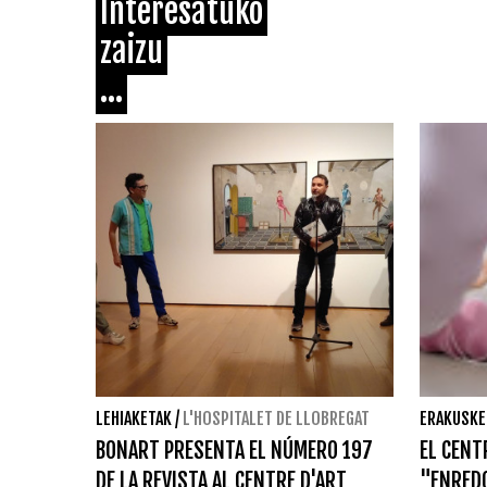
Interesatuko
zaizu
...
LEHIAKETAK
/
L'HOSPITALET DE LLOBREGAT
ERAKUSKE
BONART PRESENTA EL NÚMERO 197
EL CENT
DE LA REVISTA AL CENTRE D'ART
"ENREDO