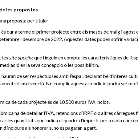
 de les propostes
 una proposta per titular
al és dur a terme el primer projecte entre els mesos de maig i agost 
 setembre i desembre de 2022. Aquestes dates poden sofrir variac
ectes
site specific
que tinguin en compte les característiques de l’esp
 mediació en la seva concepció o les possibilitin.
s hauran de ser respectuoses amb l’espai, declarat bé d’interès cul
aments d’intervenció. No complir aquesta condició podrà ser motiu
mica de cada projecte és de 10.500 euros IVA inclòs.
òmica ha de detallar l’IVA, retencions d’IRPF o d’altres càrregues f
rar les quantitats que indica el quadre d’imports per a cada concept
 d’incloure als honoraris, no es pagaran a part.