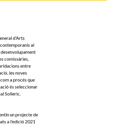
eneral d’Arts
nt contemporanis al
 al desenvolupament
les comissàries,
ibridacions entre
ació, les noves
os com a procés que
tació és seleccionar
l Solleric.
sentin un projecte de
ats a l’edició 2021