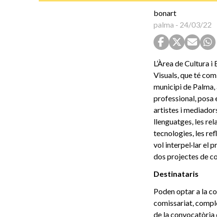
bonart
palma
-
24/03/22
L’Àrea de Cultura i
Visuals, que té com 
municipi de Palma, 
professional, posa 
artistes i mediadors
llenguatges, les rel
tecnologies, les ref
vol interpel·lar el 
dos projectes de co
Destinataris
Poden optar a la con
comissariat, comple
de la convocatòria 