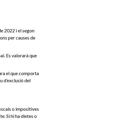
de 2022 i el segon
ions per causes de
ai. Es valorarà que
tura el que comporta
 d’exclusió del
iscals o impositives
e. Si hi ha dietes o