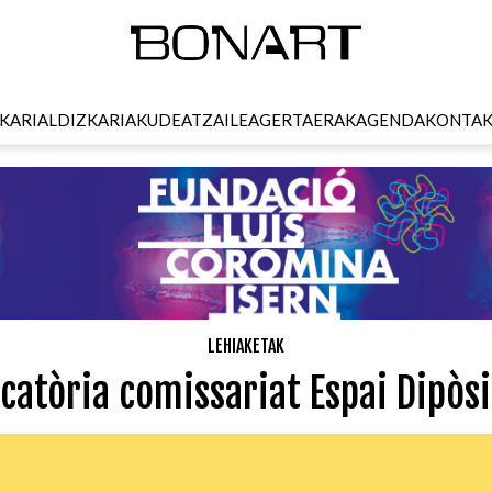
KARI
ALDIZKARIA
KUDEATZAILEA
GERTAERAK
AGENDA
KONTA
LEHIAKETAK
catòria comissariat Espai Dipòsi