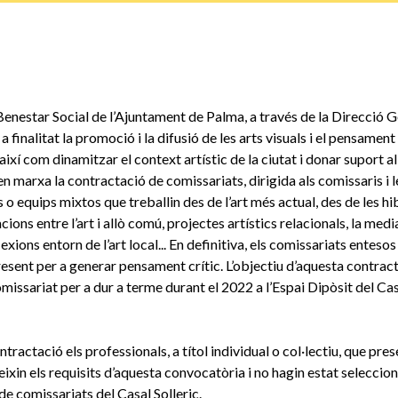
 Benestar Social de l’Ajuntament de Palma, a través de la Direcció G
a finalitat la promoció i la difusió de les arts visuals i el pensame
així com dinamitzar el context artístic de la ciutat i donar suport
en marxa la contractació de comissariats, dirigida als comissaris i 
 o equips mixtos que treballin des de l’art més actual, des de les h
acions entre l’art i allò comú, projectes artístics relacionals, la medi
lexions entorn de l’art local... En definitiva, els comissariats entes
present per a generar pensament crític. L’objectiu d’aquesta contrac
missariat per a dur a terme durant el 2022 a l’Espai Dipòsit del Casa
tractació els professionals, a títol individual o col·lectiu, que pre
ixin els requisits d’aquesta convocatòria i no hagin estat seleccion
de comissariats del Casal Solleric.