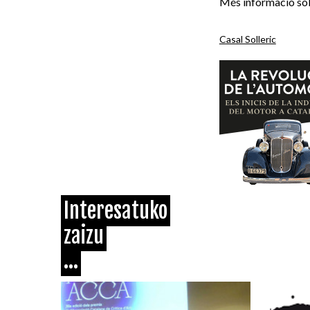
Més informació sob
Casal Solleric
Interesatuko
zaizu
...