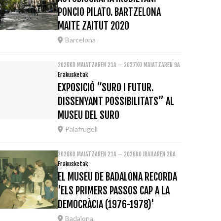
PONCIO PILATO. BARTZELONA
MAITE ZAITUT 2020
Barcelona
2026KO MAIATZAREN 21A – 2027KO MAIATZAREN 9A
Erakusketak
EXPOSICIÓ “SURO I FUTUR.
DISSENYANT POSSIBILITATS” AL
MUSEU DEL SURO
Palafrugell
2026KO MAIATZAREN 21A – 2026KO IRAILAREN 26A
Erakusketak
EL MUSEU DE BADALONA RECORDA
'ELS PRIMERS PASSOS CAP A LA
DEMOCRÀCIA (1976-1978)'
Badalona