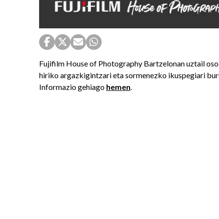
Fujifilm House of Photography Bartzelonan uztail osoa
hiriko argazkigintzari eta sormenezko ikuspegiari bu
Informazio gehiago
hemen
.