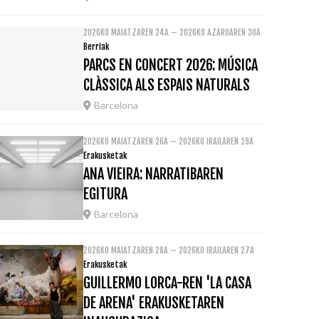
2026KO MAIATZAREN 24A – 2026KO AZAROAREN 30A
Berriak
PARCS EN CONCERT 2026: MÚSICA
CLÀSSICA ALS ESPAIS NATURALS
Barcelona
2026KO MAIATZAREN 26A – 2026KO IRAILAREN 19A
Erakusketak
ANA VIEIRA: NARRATIBAREN
EGITURA
Barcelona
2026KO MAIATZAREN 28A – 2026KO IRAILAREN 27A
Erakusketak
GUILLERMO LORCA-REN 'LA CASA
DE ARENA' ERAKUSKETAREN