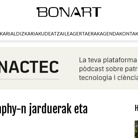
KARI
ALDIZKARIA
KUDEATZAILEA
GERTAERAK
AGENDA
KONTA
aphy-n jarduerak eta
H