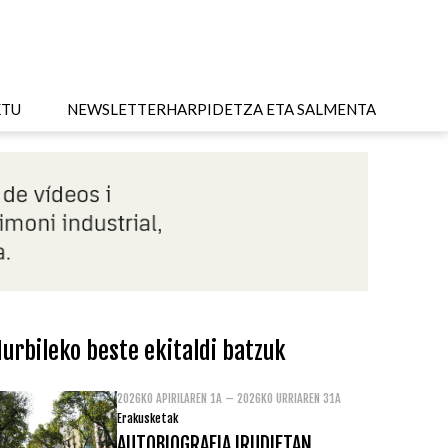
KTU
NEWSLETTER
HARPIDETZA ETA SALMENTA
urbileko beste ekitaldi batzuk
2026KO APIRILAREN 1A – 2026KO URRIAREN 31A
Erakusketak
AUTOBIOGRAFIA IRUDIETAN.