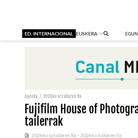
ED. INTERNACIONAL
EUSKERA
EGUN
Agenda
/
2026ko uztailaren 8a
Fujifilm House of Photogr
tailerrak
2026ko uztailaren 8a – 2026ko irailaren 5a