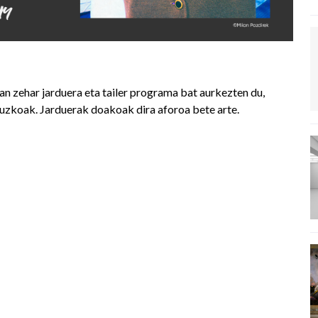
n zehar jarduera eta tailer programa bat aurkezten du,
ruzkoak. Jarduerak doakoak dira aforoa bete arte.