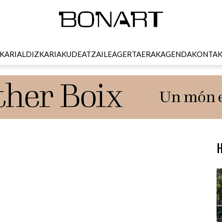
KARI
ALDIZKARIA
KUDEATZAILEA
GERTAERAK
AGENDA
KONTA
H