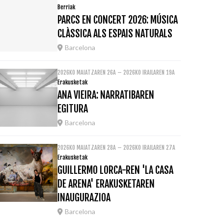
Berriak
PARCS EN CONCERT 2026: MÚSICA
CLÀSSICA ALS ESPAIS NATURALS
Barcelona
2026KO MAIATZAREN 26A – 2026KO IRAILAREN 19A
Erakusketak
ANA VIEIRA: NARRATIBAREN
EGITURA
Barcelona
2026KO MAIATZAREN 28A – 2026KO IRAILAREN 27A
Erakusketak
GUILLERMO LORCA-REN 'LA CASA
DE ARENA' ERAKUSKETAREN
INAUGURAZIOA
Barcelona