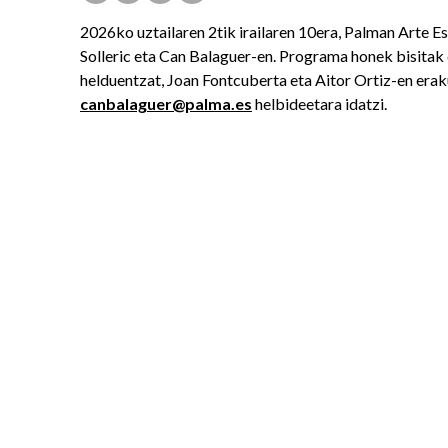
2026ko uztailaren 2tik irailaren 10era, Palman Arte 
Solleric eta Can Balaguer-en. Programa honek bisitak e
helduentzat, Joan Fontcuberta eta Aitor Ortiz-en era
canbalaguer@palma.es
helbideetara idatzi.