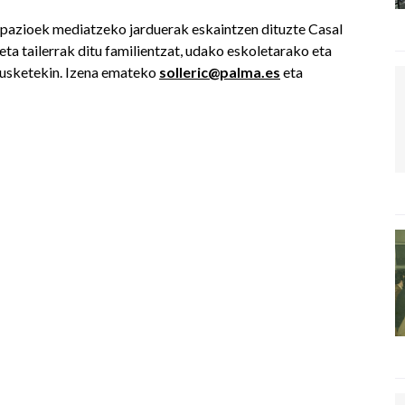
Espazioek mediatzeko jarduerak eskaintzen dituzte Casal
ta tailerrak ditu familientzat, udako eskoletarako eta
kusketekin. Izena emateko
solleric@palma.es
eta