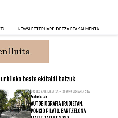
KTU
NEWSLETTER
HARPIDETZA ETA SALMENTA
urbileko beste ekitaldi batzuk
2026KO APIRILAREN 1A – 2026KO URRIAREN 31A
Erakusketak
AUTOBIOGRAFIA IRUDIETAN.
PONCIO PILATO. BARTZELONA