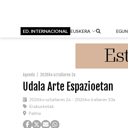
ED. INTERNACIONAL
EUSKERA
EGUN
Agenda
/
2026ko uztailaren 2a
Udala Arte Espazioetan
2026ko uztailaren 2a – 2026ko irailaren 10a
Erakusketak
Palma