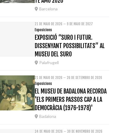
TE AMO 2020
Barcelona
21 DE MAIO DE 2026 – 9 DE MAIO DE 2027
Exposicions
EXPOSICIÓ “SURO I FUTUR.
DISSENYANT POSSIBILITATS” AL
MUSEU DEL SURO
Palafrugell
21 DE MAIO DE 2026 – 26 DE SETEMBRO DE 2026
Exposicions
EL MUSEU DE BADALONA RECORDA
'ELS PRIMERS PASSOS CAP A LA
DEMOCRÀCIA (1976-1978)'
Badalona
24 DE MAIO DE 2026 – 30 DE NOVEMBRO DE 2026