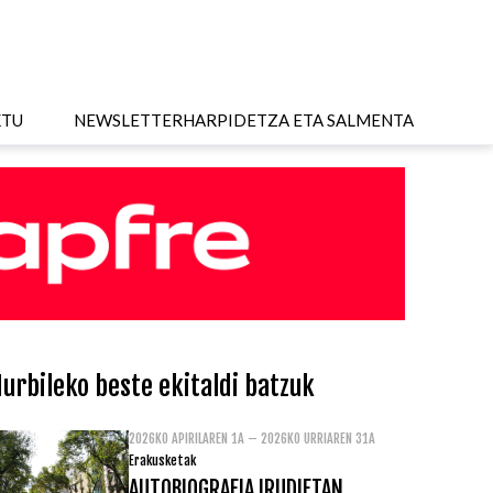
KTU
NEWSLETTER
HARPIDETZA ETA SALMENTA
urbileko beste ekitaldi batzuk
2026KO APIRILAREN 1A – 2026KO URRIAREN 31A
Erakusketak
AUTOBIOGRAFIA IRUDIETAN.