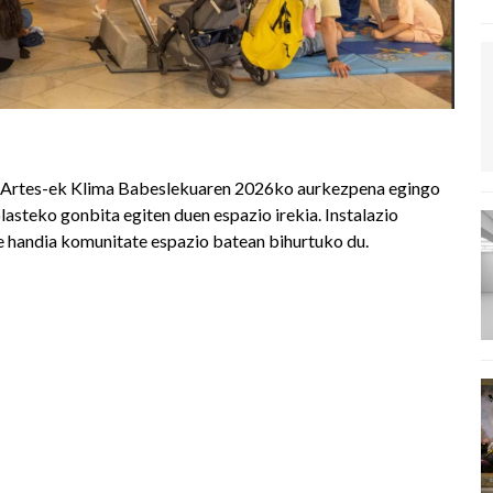
as Artes-ek Klima Babeslekuaren 2026ko aurkezpena egingo
asteko gonbita egiten duen espazio irekia. Instalazio
le handia komunitate espazio batean bihurtuko du.