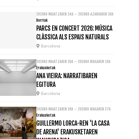
2026KO MAIATZAREN 24A – 2026KO AZAROAREN 30A
Berriak
PARCS EN CONCERT 2026: MÚSICA
CLÀSSICA ALS ESPAIS NATURALS
Barcelona
2026KO MAIATZAREN 26A – 2026KO IRAILAREN 19A
Erakusketak
ANA VIEIRA: NARRATIBAREN
EGITURA
Barcelona
2026KO MAIATZAREN 28A – 2026KO IRAILAREN 27A
Erakusketak
GUILLERMO LORCA-REN 'LA CASA
DE ARENA' ERAKUSKETAREN