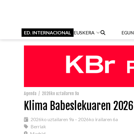
ED. INTERNACIONAL
EUSKERA
EGUN
Agenda
/
2026ko uztailaren 9a
Klima Babeslekuaren 2026
2026ko uztailaren 9a – 2026ko irailaren 6a
Berriak
Madrid