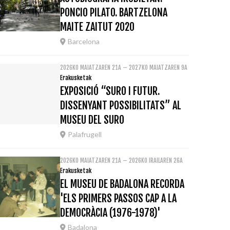
PONCIO PILATO. BARTZELONA
MAITE ZAITUT 2020
Barcelona
2026KO MAIATZAREN 21A – 2027KO MAIATZAREN 9A
Erakusketak
EXPOSICIÓ “SURO I FUTUR.
DISSENYANT POSSIBILITATS” AL
MUSEU DEL SURO
Palafrugell
2026KO MAIATZAREN 21A – 2026KO IRAILAREN 26A
Erakusketak
EL MUSEU DE BADALONA RECORDA
'ELS PRIMERS PASSOS CAP A LA
DEMOCRÀCIA (1976-1978)'
Badalona