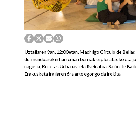
Uztailaren 9an, 12:00etan, Madrilgo Círculo de Bell
du, munduarekin harreman berriak esploratzeko eta jol
nagusia, Recetas Urbanas-ek diseinatua, Salón de Bai
Erakusketa irailaren 6ra arte egongo da irekita.