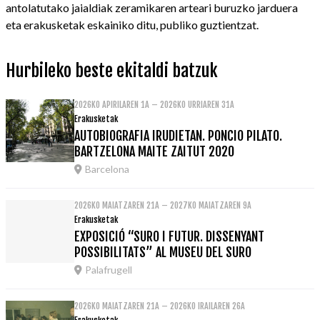
antolatutako jaialdiak zeramikaren arteari buruzko jarduera
eta erakusketak eskainiko ditu, publiko guztientzat.
Hurbileko beste ekitaldi batzuk
2026KO APIRILAREN 1A – 2026KO URRIAREN 31A
Erakusketak
AUTOBIOGRAFIA IRUDIETAN. PONCIO PILATO.
BARTZELONA MAITE ZAITUT 2020
Barcelona
2026KO MAIATZAREN 21A – 2027KO MAIATZAREN 9A
Erakusketak
EXPOSICIÓ “SURO I FUTUR. DISSENYANT
POSSIBILITATS” AL MUSEU DEL SURO
Palafrugell
2026KO MAIATZAREN 21A – 2026KO IRAILAREN 26A