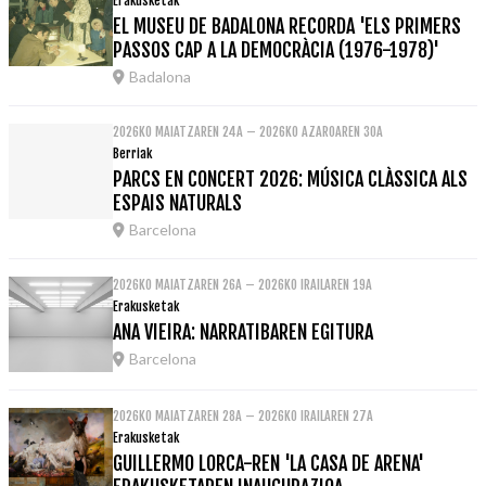
Erakusketak
EL MUSEU DE BADALONA RECORDA 'ELS PRIMERS
PASSOS CAP A LA DEMOCRÀCIA (1976-1978)'
Badalona
2026KO MAIATZAREN 24A – 2026KO AZAROAREN 30A
Berriak
PARCS EN CONCERT 2026: MÚSICA CLÀSSICA ALS
ESPAIS NATURALS
Barcelona
2026KO MAIATZAREN 26A – 2026KO IRAILAREN 19A
Erakusketak
ANA VIEIRA: NARRATIBAREN EGITURA
Barcelona
2026KO MAIATZAREN 28A – 2026KO IRAILAREN 27A
Erakusketak
GUILLERMO LORCA-REN 'LA CASA DE ARENA'