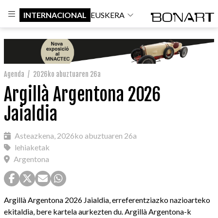
INTERNACIONAL
EUSKERA
Agenda
/
2026ko abuztuaren 26a
Argillà Argentona 2026
Jaialdia
Asteazkena, 2026ko abuztuaren 26a
lehiaketak
Argentona
Argillà Argentona 2026 Jaialdia, erreferentziazko nazioarteko
ekitaldia, bere kartela aurkezten du. Argillà Argentona-k