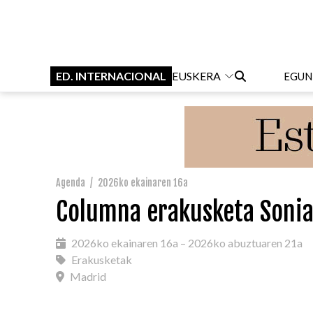
ED. INTERNACIONAL
EUSKERA
EGUN
Agenda
/
2026ko ekainaren 16a
Columna erakusketa Soni
2026ko ekainaren 16a – 2026ko abuztuaren 21a
Erakusketak
Madrid