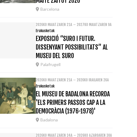
MAITE ZAITUT 2020
Barcelona
2026KO MAIATZAREN 21A – 2027KO MAIATZAREN 9A
Erakusketak
EXPOSICIÓ “SURO I FUTUR.
DISSENYANT POSSIBILITATS” AL
MUSEU DEL SURO
Palafrugell
2026KO MAIATZAREN 21A – 2026KO IRAILAREN 26A
Erakusketak
EL MUSEU DE BADALONA RECORDA
'ELS PRIMERS PASSOS CAP A LA
DEMOCRÀCIA (1976-1978)'
Badalona
2026KO MAIATZAREN 24A – 2026KO AZAROAREN 30A