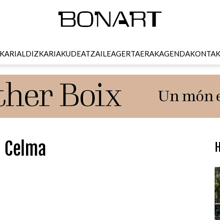
KARI
ALDIZKARIA
KUDEATZAILEA
GERTAERAK
AGENDA
KONTA
a Celma
H