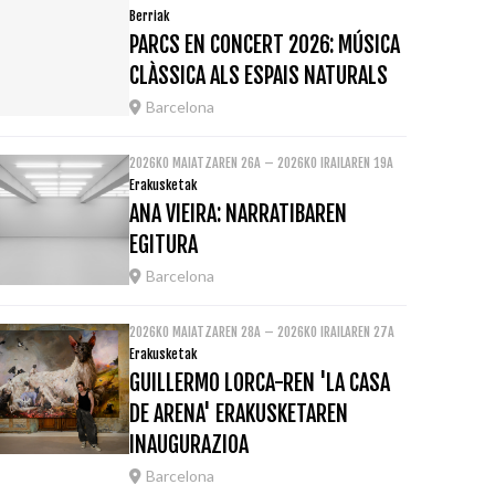
Berriak
PARCS EN CONCERT 2026: MÚSICA
CLÀSSICA ALS ESPAIS NATURALS
Barcelona
2026KO MAIATZAREN 26A – 2026KO IRAILAREN 19A
Erakusketak
ANA VIEIRA: NARRATIBAREN
EGITURA
Barcelona
2026KO MAIATZAREN 28A – 2026KO IRAILAREN 27A
Erakusketak
GUILLERMO LORCA-REN 'LA CASA
DE ARENA' ERAKUSKETAREN
INAUGURAZIOA
Barcelona