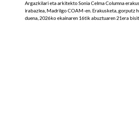
Argazkilari eta arkitekto Sonia Celma Columna eraku
irabazlea, Madrilgo COAM-en. Erakusketa, gorputz h
duena, 2026ko ekainaren 16tik abuztuaren 21era bisita