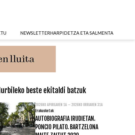
KTU
NEWSLETTER
HARPIDETZA ETA SALMENTA
urbileko beste ekitaldi batzuk
2026KO APIRILAREN 1A – 2026KO URRIAREN 31A
Erakusketak
AUTOBIOGRAFIA IRUDIETAN.
PONCIO PILATO. BARTZELONA