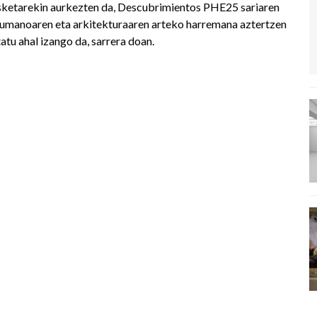
sketarekin aurkezten da, Descubrimientos PHE25 sariaren
umanoaren eta arkitekturaaren arteko harremana aztertzen
tu ahal izango da, sarrera doan.