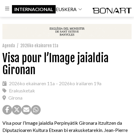
INTERNACIONAL
EUSKERA
Agenda
/
2026ko ekainaren 11a
Visa pour l’Image jaialdia
Gironan
2026ko ekainaren 11a – 2026ko irailaren 19a
Erakusketak
Girona
Visa pour l’Image jaialdia Perpinyàtik Gironara itzultzen da
Diputazioaren Kultura Etxean bi erakusketarekin. Jean-Pierre