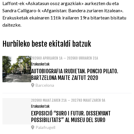
Laffont-ek «Askatasun osoz argazkiak» aurkezten du eta
Sandra Calligaro-k «Afganistan: Bandera zuriaren itzalean».
Erakusketak ekainaren 11tik irailaren 19ra bitartean bisitatu
daitezke.
Hurbileko beste ekitaldi batzuk
2026KO APIRILAREN 1A – 2026KO URRIAREN 31A
Erakusketak
AUTOBIOGRAFIA IRUDIETAN. PONCIO PILATO.
BARTZELONA MAITE ZAITUT 2020
Barcelona
2026KO MAIATZAREN 21A – 2027KO MAIATZAREN 9A
Erakusketak
EXPOSICIÓ “SURO I FUTUR. DISSENYANT
POSSIBILITATS” AL MUSEU DEL SURO
Palafrugell