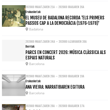
2026KO MAIATZAREN 21A – 2026KO IRAILAREN 26A
Erakusketak
EL MUSEU DE BADALONA RECORDA 'ELS PRIMERS
PASSOS CAP A LA DEMOCRÀCIA (1976-1978)'
Badalona
2026KO MAIATZAREN 24A – 2026KO AZAROAREN 30A
Berriak
PARCS EN CONCERT 2026: MÚSICA CLÀSSICA ALS
ESPAIS NATURALS
Barcelona
2026KO MAIATZAREN 26A – 2026KO IRAILAREN 19A
Erakusketak
ANA VIEIRA: NARRATIBAREN EGITURA
Barcelona
2026KO MAIATZAREN 28A – 2026KO IRAILAREN 27A