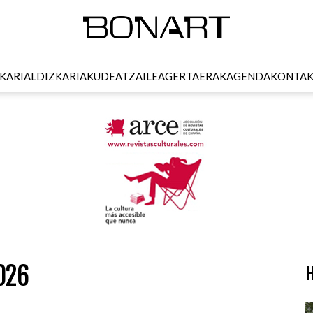
KARI
ALDIZKARIA
KUDEATZAILEA
GERTAERAK
AGENDA
KONTA
026
H