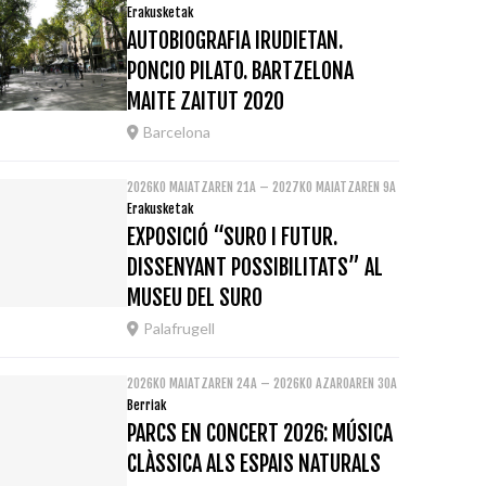
Erakusketak
AUTOBIOGRAFIA IRUDIETAN.
PONCIO PILATO. BARTZELONA
MAITE ZAITUT 2020
Barcelona
2026KO MAIATZAREN 21A – 2027KO MAIATZAREN 9A
Erakusketak
EXPOSICIÓ “SURO I FUTUR.
DISSENYANT POSSIBILITATS” AL
MUSEU DEL SURO
Palafrugell
2026KO MAIATZAREN 24A – 2026KO AZAROAREN 30A
Berriak
PARCS EN CONCERT 2026: MÚSICA
CLÀSSICA ALS ESPAIS NATURALS