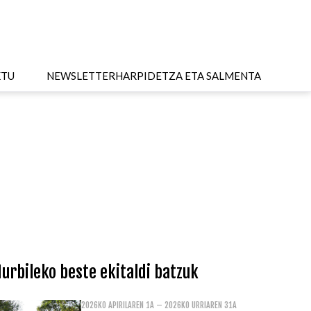
KTU
NEWSLETTER
HARPIDETZA ETA SALMENTA
urbileko beste ekitaldi batzuk
2026KO APIRILAREN 1A – 2026KO URRIAREN 31A