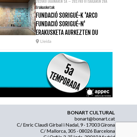
2026KO EKAINAREN 1A – 2027KO OTSAILAREN 28A
Erakusketak
FUNDACIÓ SORIGUÉ-K 'ARCO
FUNDACIÓ SORIGUÉ-N'
ERAKUSKETA AURKEZTEN DU
Lleida
BONART CULTURAL
bonart@bonart.cat
C/ Enric Claudi Girbal i Nadal, 9 · 17003 Girona
C/ Mallorca, 305 · 08026 Barcelona
C/ Orfila 3, 2º Izda, 28010 Madrid