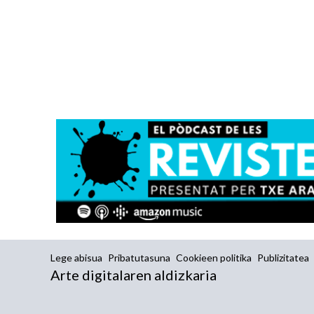
Lege abisua
Pribatutasuna
Cookieen politika
Publizitatea
Arte digitalaren aldizkaria