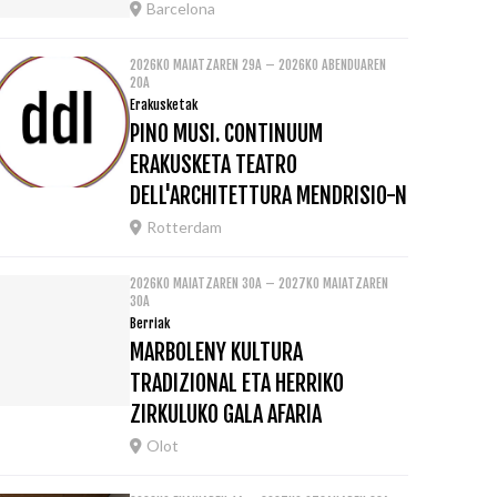
Barcelona
2026KO MAIATZAREN 29A – 2026KO ABENDUAREN
20A
Erakusketak
PINO MUSI. CONTINUUM
ERAKUSKETA TEATRO
DELL'ARCHITETTURA MENDRISIO-N
Rotterdam
2026KO MAIATZAREN 30A – 2027KO MAIATZAREN
30A
Berriak
MARBOLENY KULTURA
TRADIZIONAL ETA HERRIKO
ZIRKULUKO GALA AFARIA
Olot