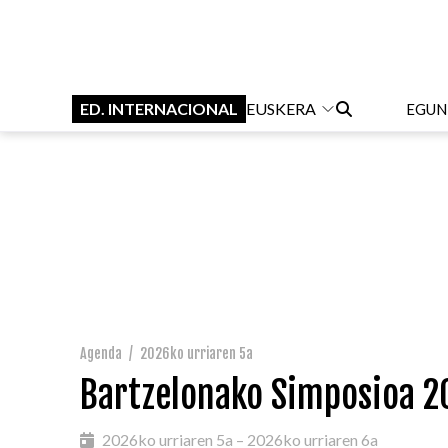
ED. INTERNACIONAL
EUSKERA
EGUN
Agenda
/
2026ko urriaren 5a
Bartzelonako Simposioa 2
2026ko urriaren 5a – 2026ko urriaren 6a