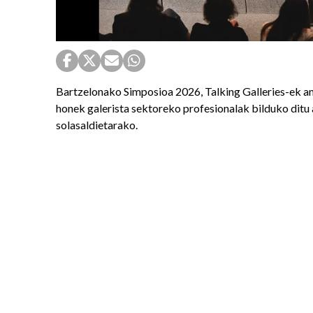
Bartzelonako Simposioa 2026, Talking Galleries-ek an
honek galerista sektoreko profesionalak bilduko ditu
solasaldietarako.