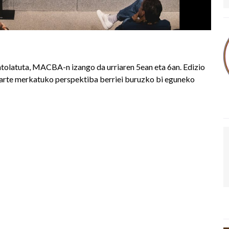
tolatuta, MACBA-n izango da urriaren 5ean eta 6an. Edizio
 arte merkatuko perspektiba berriei buruzko bi eguneko