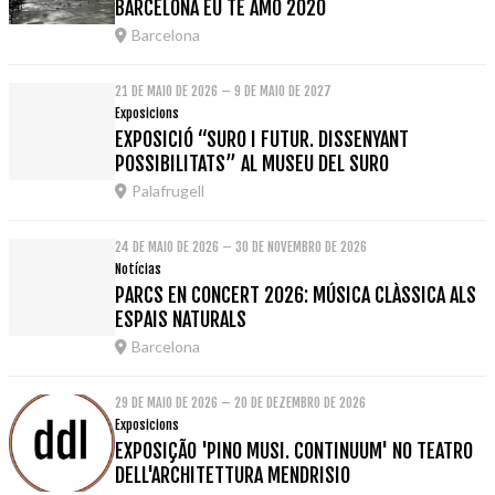
BARCELONA EU TE AMO 2020
Barcelona
21 DE MAIO DE 2026 – 9 DE MAIO DE 2027
Exposicions
EXPOSICIÓ “SURO I FUTUR. DISSENYANT
POSSIBILITATS” AL MUSEU DEL SURO
Palafrugell
24 DE MAIO DE 2026 – 30 DE NOVEMBRO DE 2026
Notícias
PARCS EN CONCERT 2026: MÚSICA CLÀSSICA ALS
ESPAIS NATURALS
Barcelona
29 DE MAIO DE 2026 – 20 DE DEZEMBRO DE 2026
Exposicions
EXPOSIÇÃO 'PINO MUSI. CONTINUUM' NO TEATRO
DELL'ARCHITETTURA MENDRISIO