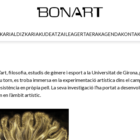
KARI
ALDIZKARIA
KUDEATZAILEA
GERTAERAK
AGENDA
KONTA
art, filosofia, estudis de gènere i esport a la Universitat de Girona,
seu torn, es troba immersa en la experimentació artística dins el ca
resistència en pròpia pell. La seva investigació l’ha portat a desenvo
 en l’àmbit artístic.