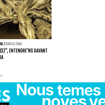
AK
/
BARCELONA
(S)", ENTENDRE’NS DAVANT
IA
na