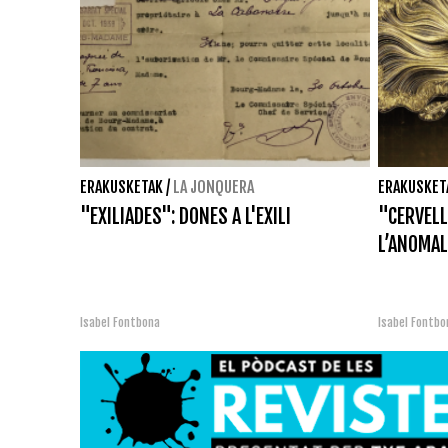
ERAKUSKETAK
/
LA JONQUERA
ERAKUSKET
"EXILIADES": DONES A L'EXILI
"CERVELL
L’ANOMAL
Isabel Fontbona
Isabel Fontbo