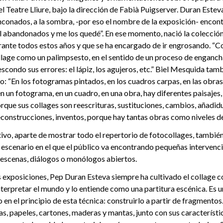
el Teatre Lliure, bajo la dirección de Fabià Puigserver. Duran Estev
inconados, a la sombra, -por eso el nombre de la exposición- enco
 abandonados y me los quedé”. En ese momento, nació la colección
nte todos estos años y que se ha encargado de ir engrosando. “C
lage como un palimpsesto, en el sentido de un proceso de engancha
 escondo sus errores: el lápiz, los agujeros, etc.” Biel Mesquida ta
go: “En los fotogramas pintados, en los cuadros carpas, en las obra
 un fotograma, en un cuadro, en una obra, hay diferentes paisajes,
porque sus collages son reescrituras, sustituciones, cambios, añadid
econstrucciones, inventos, porque hay tantas obras como niveles d
ivo, aparte de mostrar todo el repertorio de fotocollages, tambié
escenario en el que el público va encontrando pequeñas intervenc
 escenas, diálogos o monólogos abiertos.
 exposiciones, Pep Duran Esteva siempre ha cultivado el collage 
terpretar el mundo y lo entiende como una partitura escénica. Es un
o en el principio de esta técnica: construirlo a partir de fragmentos
as, papeles, cartones, maderas y mantas, junto con sus característ