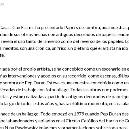
24
 Casas. Can Framis ha presentado Papers de sombra, una muestra 
idad de sus obras hechas con antiguos decorados de papel, creadas 
e revela el uso tanto del anverso como del reverso de los papeles. L
inéditos, son una crónica, un friso, un dietario que el artista ha i
te.
iada por el propio artista, se ha concebido como un escenario en e
as intervenciones y acopios en su recorrido, como escenas, diál
de sombra de Pep Duran Esteva es una muestra concebida como una
décadas de trabajo con fotocollage. Todas las obras que podemos 
ditas y están realizadas a partir de antiguos decorados de papel q
 lo largo de todos estos años y, hasta el último momento, en las sal
nace de un hallazgo. Todo empezó en 1979 cuando Pep Duran des
el abandonados y apilados en el Círculo Católico del barrio de Gr
on Nina Pawlowsky imágenes y ornamentaciones sobre ropa para l