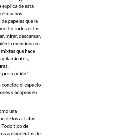
a explica de esta
ntré muchos
 de papeles que le
oncibo todos estos
r, mirar, descansar,
mbién lo menciona en
s mixtas que hace
 apilamientos,
uras,
e percepción.”
n concibe el espacio
iones y acopios en
como una
o de los artistas
. Todo tipo de
icos apilamientos de