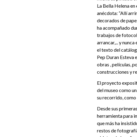
La Bella Helena en 
anécdota: “Allí arr
decorados de papel
ha acompañado dura
trabajos de fotocol
arrancar,... y nunca
el texto del catálo
Pep Duran Esteva en
obras , películas, 
construcciones y r
El proyecto exposit
del museo como un 
su recorrido, como
Desde sus primeras
herramienta para in
que más ha insistid
restos de fotografí