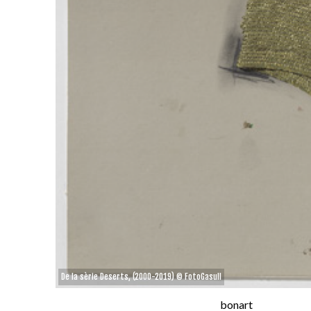
De la sèrie Deserts, (2000-2019) © FotoGasull
bonart