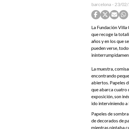
barcelona
-
23/02/
La Fundación Villa
que recoge la total
años y en los que s
pueden verse, todos 
ininterrumpidamen
La muestra, comisar
encontrando pequeñ
abiertos. Papeles 
que abarca cuatro 
exposición, son iné
ido interviniendo a
Papeles de sombra 
de decorados de pap
mientras pintaba c