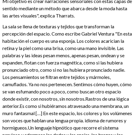
Mi objetivo es crear narraciones sensoriales con estas capas de
sentido mediante un método que abarca desde la moda hasta
las artes visuales", explica Tharrats.
La sala se llena de texturas y tejidos que transforman la
percepción del espacio. Como escribe Gabriel Ventura "En esta
habitación el cuerpo es una esponja. Los colores acarician la
retina y la piel como una brisa, como una mano invisible. Las
palabras y las ideas pesan menos, apenas pesan, ondean y se
expanden, flotan con fuerza magnética, como si las hubiera
pronunciado otro, como si no las hubiera pronunciado nadie.
Los pensamientos se filtran entre tejidos y mármoles,
camuflados. Ya no nos pertenecen. Sentimos cómo huyen, cómo
se van esfumando poco a poco, como buscan otro espacio
donde existir, con nosotros, sin nosotros.Rastros de una lógica
anterior.Es como si hubiéramos atravesado una membrana, un
muro fantasmal […] En este espacio, los colores y los volúmenes
son voces que hablan una lengua propia. idioma de rumores y
hormigueos.Un lenguaje hipnótico que recorre el sistema
nervioso y adormece los dedos y las encías, los brazos y los