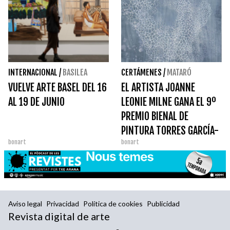
INTERNACIONAL
/
BASILEA
CERTÁMENES
/
MATARÓ
VUELVE ARTE BASEL DEL 16
EL ARTISTA JOANNE
AL 19 DE JUNIO
LEONIE MILNE GANA EL 9º
PREMIO BIENAL DE
PINTURA TORRES GARCÍA-
bonart
bonart
CIUDAD DE MATARÓ 2022
Aviso legal
Privacidad
Política de cookies
Publicidad
Revista digital de arte