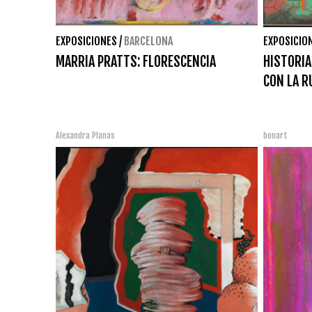
EXPOSICIONES
/
BARCELONA
EXPOSICIO
MARRIA PRATTS: FLORESCENCIA
HISTORIAS
CON LA R
Alexandra Planas
bonart