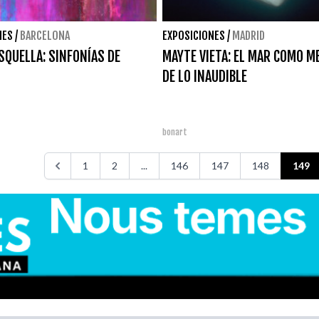
NES
/
BARCELONA
EXPOSICIONES
/
MADRID
SQUELLA: SINFONÍAS DE
MAYTE VIETA: EL MAR COMO M
DE LO INAUDIBLE
bonart
1
2
...
146
147
148
149