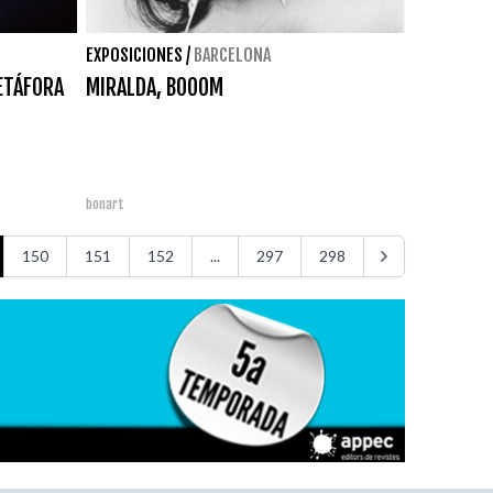
EXPOSICIONES
/
BARCELONA
ETÁFORA
MIRALDA, BOOOM
bonart
150
151
152
...
297
298