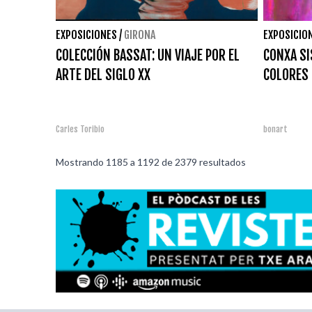
EXPOSICIONES
/
GIRONA
EXPOSICIO
COLECCIÓN BASSAT: UN VIAJE POR EL
CONXA SI
ARTE DEL SIGLO XX
COLORES
Carles Toribio
bonart
Mostrando
1185
a
1192
de
2379
resultados