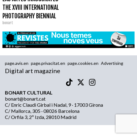
THE XVIII INTERNATIONAL
PHOTOGRAPHY BIENNIAL
bonart
FOTONOVIEMBRE
page.avis.en
page.privacitat.en
page.cookies.en
Advertising
Digital art magazine
BONART CULTURAL
bonart@bonart.cat
C/ Enric Claudi Girbal i Nadal, 9 · 17003 Girona
C/ Mallorca, 305 · 08026 Barcelona
C/ Orfila 3, 2º Izda, 28010 Madrid