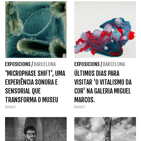
EXPOSICIONS
/
BARCELONA
EXPOSICIONS
/
BARCELONA
'MICROPHASE SHIFT', UMA
ÚLTIMOS DIAS PARA
EXPERIÊNCIA SONORA E
VISITAR 'O VITALISMO DA
SENSORIAL QUE
COR' NA GALERIA MIGUEL
TRANSFORMA O MUSEU
MARCOS.
bonart
bonart
TÀPIES.