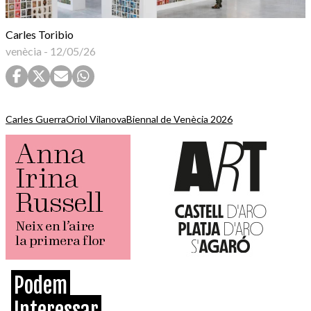
Carles Toribio
venècia
-
12/05/26
Carles Guerra
Oriol Vilanova
Biennal de Venècia 2026
Podem
Interessar