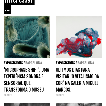
...
EXPOSICIONS
/
BARCELONA
EXPOSICIONS
/
BARCELONA
'MICROPHASE SHIFT', UMA
ÚLTIMOS DIAS PARA
EXPERIÊNCIA SONORA E
VISITAR 'O VITALISMO DA
SENSORIAL QUE
COR' NA GALERIA MIGUEL
TRANSFORMA O MUSEU
MARCOS.
bonart
bonart
TÀPIES.