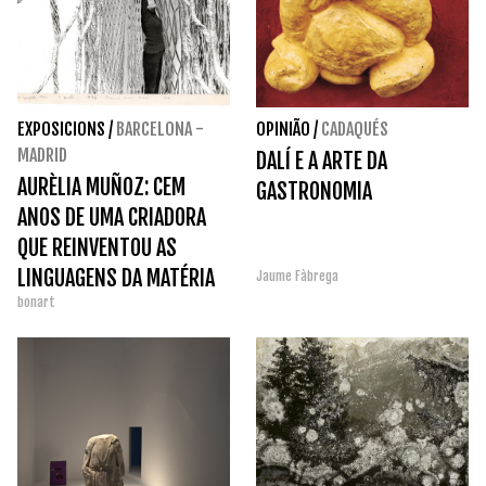
EXPOSICIONS
/
BARCELONA -
OPINIÃO
/
CADAQUÉS
MADRID
DALÍ E A ARTE DA
AURÈLIA MUÑOZ: CEM
GASTRONOMIA
ANOS DE UMA CRIADORA
QUE REINVENTOU AS
LINGUAGENS DA MATÉRIA
Jaume Fàbrega
bonart