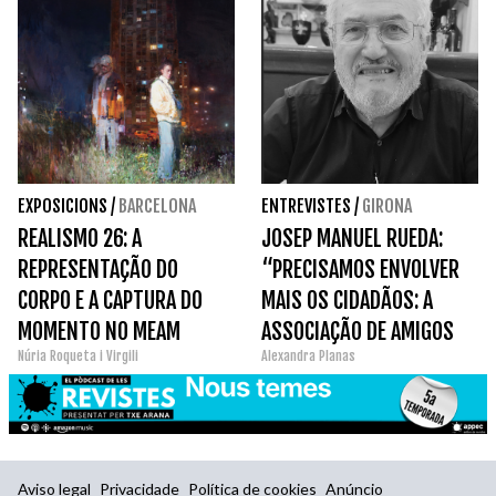
EXPOSICIONS
/
BARCELONA
ENTREVISTES
/
GIRONA
REALISMO 26: A
JOSEP MANUEL RUEDA:
REPRESENTAÇÃO DO
“PRECISAMOS ENVOLVER
CORPO E A CAPTURA DO
MAIS OS CIDADÃOS: A
MOMENTO NO MEAM
ASSOCIAÇÃO DE AMIGOS
Núria Roqueta i Virgili
Alexandra Planas
DO MUSEU DE ARTE DE
GIRONA DEVE CRESCER
COMO UMA REDE.”
Aviso legal
Privacidade
Política de cookies
Anúncio