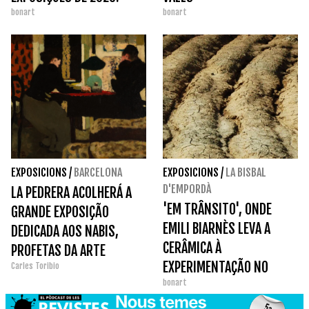
bonart
bonart
EXPOSICIONS
/
BARCELONA
EXPOSICIONS
/
LA BISBAL
D'EMPORDÀ
LA PEDRERA ACOLHERÁ A
'EM TRÂNSITO', ONDE
GRANDE EXPOSIÇÃO
EMILI BIARNÈS LEVA A
DEDICADA AOS NABIS,
CERÂMICA À
PROFETAS DA ARTE
EXPERIMENTAÇÃO NO
Carles Toribio
MODERNA, EM MARÇO.
bonart
MUSEU DA TERRACOTA.