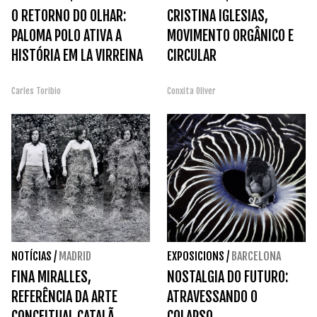
O RETORNO DO OLHAR:
CRISTINA IGLESIAS,
PALOMA POLO ATIVA A
MOVIMENTO ORGÂNICO E
HISTÓRIA EM LA VIRREINA
CIRCULAR
Carles Toribio
Conxita Oliver
NOTÍCIAS
/
MADRID
EXPOSICIONS
/
BARCELONA
FINA MIRALLES,
NOSTALGIA DO FUTURO:
REFERÊNCIA DA ARTE
ATRAVESSANDO O
CONCEITUAL CATALÃ,
COLAPSO