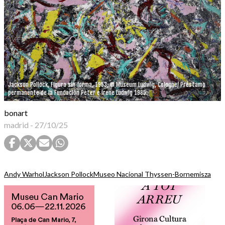
Jackson Pollock, Figura sin forma, 1953, © Museum Ludwig, Cologne/ Préstamo
permanente de la Fundación Peter e Irene Ludwig 1985.
bonart
madrid
-
27/10/25
Andy Warhol
Jackson Pollock
Museo Nacional Thyssen-Bornemisza