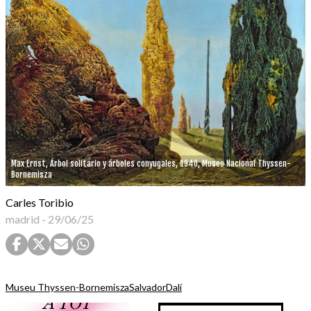
Max Ernst, Árbol solitario y árboles conyugales, 1940, Museo Nacional Thyssen-
Bornemisza
Carles Toribio
madrid
-
29/06/25
Museu Thyssen-Bornemisza
SalvadorDalí