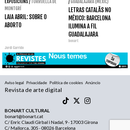
EXPOSICIONS
/
TORROELLA DE
/
GUADALAJARA (MÈXIC)
MONTGRÍ
LETRAS CATALÃS NO
LAIA ABRIL: SOBRE O
MÉXICO: BARCELONA
ABORTO
ILUMINA A FIL
GUADALAJARA
bonart
Jordi Garrido
Aviso legal
Privacidade
Política de cookies
Anúncio
Revista de arte digital
BONART CULTURAL
bonart@bonart.cat
C/ Enric Claudi Girbal i Nadal, 9 · 17003 Girona
C/ Mallorca, 305 · 08026 Barcelona