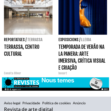
REPORTATGES
/
TERRASSA
EXPOSICIONS
/
LLEIDA
TERRASSA, CENTRO
TEMPORADA DE VERÃO NA
CULTURAL
LA PANERA: ARTE
IMERSIVA, CRÍTICA VISUAL
E CRIAÇÃO
Conxita Oliver
bonart
COMPARTILHADA
Aviso legal
Privacidade
Política de cookies
Anúncio
Revista de arte digital