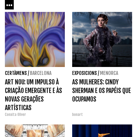
...
CERTÀMENS
/
BARCELONA
EXPOSICIONS
/
MENORCA
ART NOU: UM IMPULSO À
AS MULHERES: CINDY
CRIAÇÃO EMERGENTE E ÀS
SHERMAN E OS PAPÉIS QUE
NOVAS GERAÇÕES
OCUPAMOS
ARTÍSTICAS
Conxita Oliver
bonart